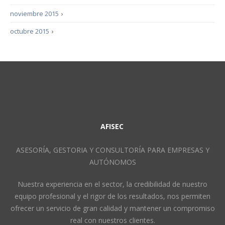
noviembre 2015
›
octubre 2015
›
AFISEC
ASESORÍA, GESTORIA Y CONSULTORÍA PARA EMPRESAS Y
AUTÓNOMOS
Nuestra experiencia en el sector, la credibilidad de nuestro
equipo profesional y el rigor de los resultados, nos permiten
ofrecer un servicio de gran calidad y mantener un compromiso
real con nuestros clientes.