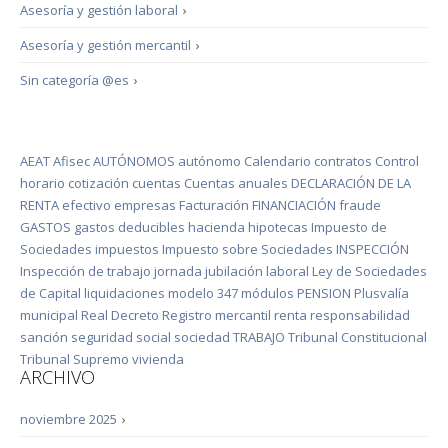
Asesoría y gestión laboral
›
Asesoría y gestión mercantil
›
Sin categoría @es
›
AEAT
Afisec
AUTÓNOMOS
autónomo
Calendario
contratos
Control
horario
cotización
cuentas
Cuentas anuales
DECLARACIÓN DE LA
RENTA
efectivo
empresas
Facturación
FINANCIACIÓN
fraude
GASTOS
gastos deducibles
hacienda
hipotecas
Impuesto de
Sociedades
impuestos
Impuesto sobre Sociedades
INSPECCIÓN
Inspección de trabajo
jornada
jubilación
laboral
Ley de Sociedades
de Capital
liquidaciones
modelo 347
módulos
PENSION
Plusvalía
municipal
Real Decreto
Registro mercantil
renta
responsabilidad
sanción
seguridad social
sociedad
TRABAJO
Tribunal Constitucional
Tribunal Supremo
vivienda
ARCHIVO
noviembre 2025
›