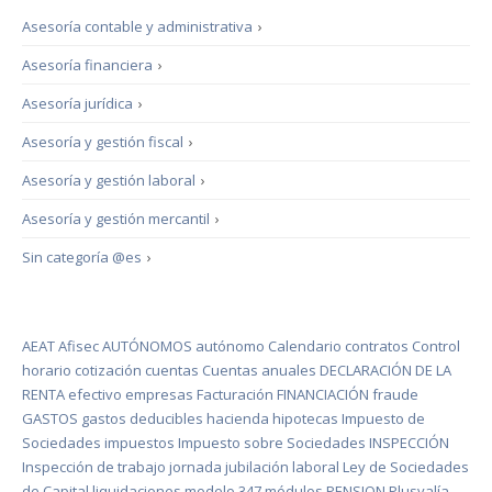
Asesoría contable y administrativa
›
Asesoría financiera
›
Asesoría jurídica
›
Asesoría y gestión fiscal
›
Asesoría y gestión laboral
›
Asesoría y gestión mercantil
›
Sin categoría @es
›
AEAT
Afisec
AUTÓNOMOS
autónomo
Calendario
contratos
Control
horario
cotización
cuentas
Cuentas anuales
DECLARACIÓN DE LA
RENTA
efectivo
empresas
Facturación
FINANCIACIÓN
fraude
GASTOS
gastos deducibles
hacienda
hipotecas
Impuesto de
Sociedades
impuestos
Impuesto sobre Sociedades
INSPECCIÓN
Inspección de trabajo
jornada
jubilación
laboral
Ley de Sociedades
de Capital
liquidaciones
modelo 347
módulos
PENSION
Plusvalía