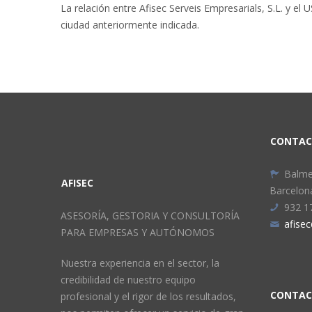
La relación entre Afisec Serveis Empresarials, S.L. y el
ciudad anteriormente indicada.
CONTAC
Balme
AFISEC
Barcelon
932 1
ASESORÍA, GESTORIA Y CONSULTORÍA
afise
PARA EMPRESAS Y AUTÓNOMOS
Nuestra experiencia en el sector, la
credibilidad de nuestro equipo
CONTA
profesional y el rigor de los resultados,