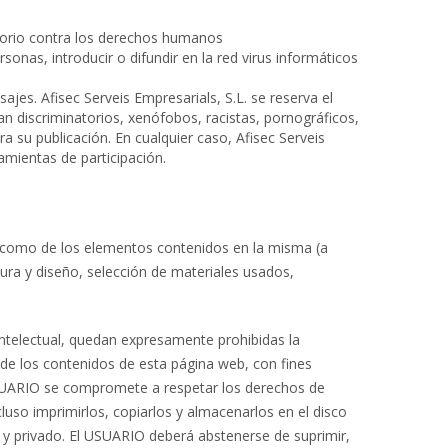
atorio contra los derechos humanos
sonas, introducir o difundir en la red virus informáticos
;
ajes. Afisec Serveis Empresarials, S.L. se reserva el
an discriminatorios, xenófobos, racistas, pornográficos,
ra su publicación. En cualquier caso, Afisec Serveis
ramientas de participación.
así como de los elementos contenidos en la misma (a
tura y diseño, selección de materiales usados,
Intelectual, quedan expresamente prohibidas la
e de los contenidos de esta página web, con fines
l USUARIO se compromete a respetar los derechos de
ncluso imprimirlos, copiarlos y almacenarlos en el disco
 y privado. El USUARIO deberá abstenerse de suprimir,