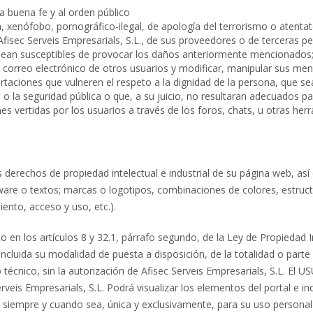
a la buena fe y al orden público
a, xenófobo, pornográfico-ilegal, de apología del terrorismo o atent
fisec Serveis Empresarials, S.L., de sus proveedores o de terceras per
e sean susceptibles de provocar los daños anteriormente mencionados
de correo electrónico de otros usuarios y modificar, manipular sus mens
taciones que vulneren el respeto a la dignidad de la persona, que se
n o la seguridad pública o que, a su juicio, no resultaran adecuados pa
es vertidas por los usuarios a través de los foros, chats, u otras her
 los derechos de propiedad intelectual e industrial de su página web, 
tware o textos; marcas o logotipos, combinaciones de colores, estruc
nto, acceso y uso, etc.).
o en los artículos 8 y 32.1, párrafo segundo, de la Ley de Propiedad 
 incluida su modalidad de puesta a disposición, de la totalidad o part
 técnico, sin la autorización de Afisec Serveis Empresarials, S.L. E
Serveis Empresarials, S.L. Podrá visualizar los elementos del portal e i
o siempre y cuando sea, única y exclusivamente, para su uso personal