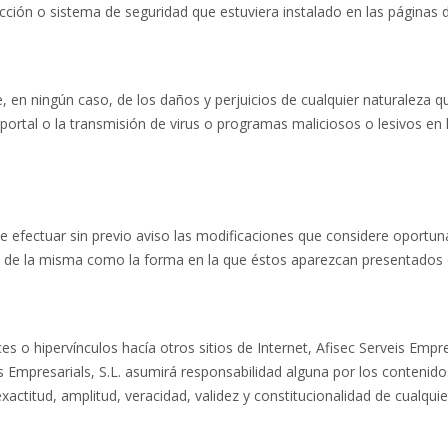
tección o sistema de seguridad que estuviera instalado en las páginas d
, en ningún caso, de los daños y perjuicios de cualquier naturaleza qu
l portal o la transmisión de virus o programas maliciosos o lesivos e
 de efectuar sin previo aviso las modificaciones que considere oportun
és de la misma como la forma en la que éstos aparezcan presentados o
s o hipervínculos hacía otros sitios de Internet, Afisec Serveis Empre
is Empresarials, S.L. asumirá responsabilidad alguna por los contenido
d, exactitud, amplitud, veracidad, validez y constitucionalidad de cual