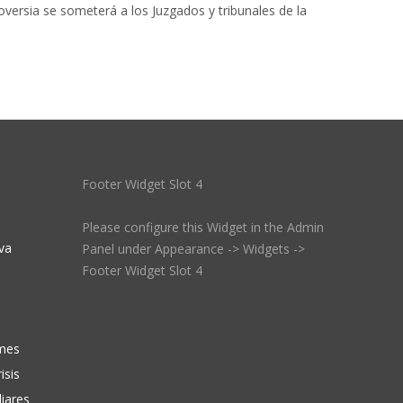
roversia se someterá a los Juzgados y tribunales de la
Footer Widget Slot 4
Please configure this Widget in the Admin
va
Panel under Appearance -> Widgets ->
Footer Widget Slot 4
ymes
isis
iares