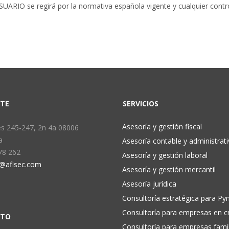
 USUARIO se regirá por la normativa española vigente y cualquier cont
TE
SERVICIOS
Asesoría y gestión fiscal
s 245-247, 2n 4a 08006
a
Asesoría contable y administrati
78 262
Asesoría y gestión laboral
c@afisec.com
Asesoría y gestión mercantil
Asesoría jurídica
Consultoría estratégica para P
Consultoría para empresas en cr
CTO
Consultoría para empresas famil