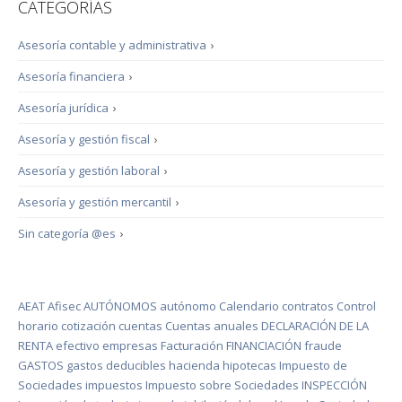
CATEGORÍAS
Asesoría contable y administrativa
›
Asesoría financiera
›
Asesoría jurídica
›
Asesoría y gestión fiscal
›
Asesoría y gestión laboral
›
Asesoría y gestión mercantil
›
Sin categoría @es
›
AEAT
Afisec
AUTÓNOMOS
autónomo
Calendario
contratos
Control
horario
cotización
cuentas
Cuentas anuales
DECLARACIÓN DE LA
RENTA
efectivo
empresas
Facturación
FINANCIACIÓN
fraude
GASTOS
gastos deducibles
hacienda
hipotecas
Impuesto de
Sociedades
impuestos
Impuesto sobre Sociedades
INSPECCIÓN