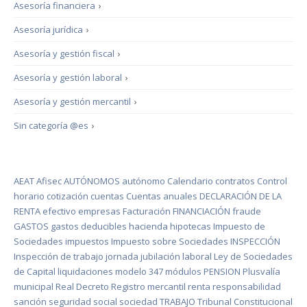
Asesoría financiera
›
Asesoría jurídica
›
Asesoría y gestión fiscal
›
Asesoría y gestión laboral
›
Asesoría y gestión mercantil
›
Sin categoría @es
›
AEAT
Afisec
AUTÓNOMOS
autónomo
Calendario
contratos
Control
horario
cotización
cuentas
Cuentas anuales
DECLARACIÓN DE LA
RENTA
efectivo
empresas
Facturación
FINANCIACIÓN
fraude
GASTOS
gastos deducibles
hacienda
hipotecas
Impuesto de
Sociedades
impuestos
Impuesto sobre Sociedades
INSPECCIÓN
Inspección de trabajo
jornada
jubilación
laboral
Ley de Sociedades
de Capital
liquidaciones
modelo 347
módulos
PENSION
Plusvalía
municipal
Real Decreto
Registro mercantil
renta
responsabilidad
sanción
seguridad social
sociedad
TRABAJO
Tribunal Constitucional