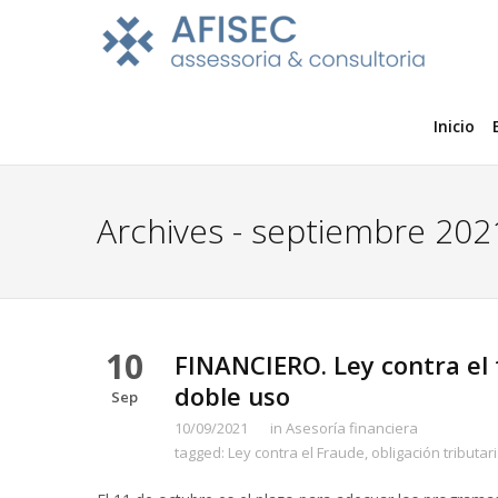
Inicio
Archives - septiembre 202
10
FINANCIERO. Ley contra el 
doble uso
Sep
10/09/2021
in
Asesoría financiera
tagged:
Ley contra el Fraude
,
obligación tributar