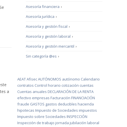
Asesoría financiera
›
 Se
Asesoría jurídica
›
Asesoría y gestión fiscal
›
Asesoría y gestión laboral
›
Asesoría y gestión mercantil
›
Sin categoría @es
›
AEAT
Afisec
AUTÓNOMOS
autónomo
Calendario
este
contratos
Control horario
cotización
cuentas
rtes a
Cuentas anuales
DECLARACIÓN DE LA RENTA
efectivo
empresas
Facturación
FINANCIACIÓN
fraude
GASTOS
gastos deducibles
hacienda
hipotecas
Impuesto de Sociedades
impuestos
Impuesto sobre Sociedades
INSPECCIÓN
Inspección de trabajo
jornada
jubilación
laboral