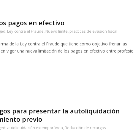
los pagos en efectivo
ged:
Ley contra el Fraude
,
Nuevo límite
,
prácticas de evasión fiscal
orma de la Ley contra el Fraude que tiene como objetivo frenar las
tá en vigor una nueva limitación de los pagos en efectivo entre profesi
gos para presentar la autoliquidación
miento previo
ged:
autoliquidación extemporánea
,
Reducción de recargos