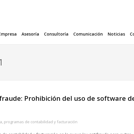
Empresa
Asesoría
Consultoría
Comunicación
Noticias
C
1
fraude: Prohibición del uso de software d
ia
,
programas de contabilidad y facturación