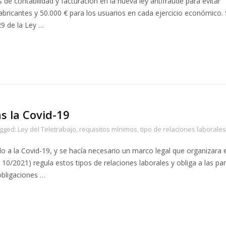
de contabilidad y facturación en la nueva ley antifraude para evitar
abricantes y 50.000 € para los usuarios en cada ejercicio económico.
29 de la Ley …
s la Covid-19
agged:
Ley del Teletrabajo
,
requisitos mínimos
,
tipo de relaciones laborales
ado a la Covid-19, y se hacía necesario un marco legal que organizara 
 10/2021) regula estos tipos de relaciones laborales y obliga a las pa
obligaciones …