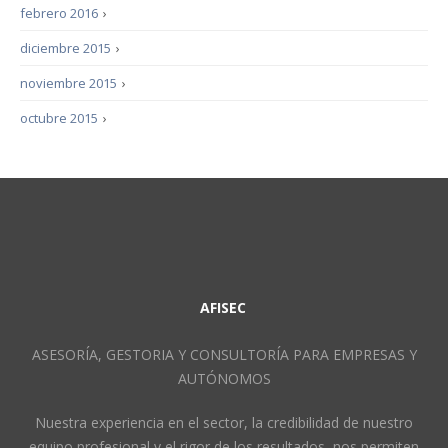
febrero 2016
›
diciembre 2015
›
noviembre 2015
›
octubre 2015
›
AFISEC
ASESORÍA, GESTORIA Y CONSULTORÍA PARA EMPRESAS Y
AUTÓNOMOS
Nuestra experiencia en el sector, la credibilidad de nuestro
equipo profesional y el rigor de los resultados, nos permiten