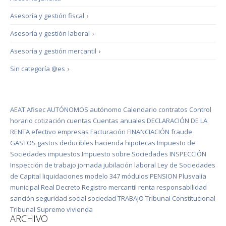
Asesoría y gestión fiscal
›
Asesoría y gestión laboral
›
Asesoría y gestión mercantil
›
Sin categoría @es
›
AEAT
Afisec
AUTÓNOMOS
autónomo
Calendario
contratos
Control
horario
cotización
cuentas
Cuentas anuales
DECLARACIÓN DE LA
RENTA
efectivo
empresas
Facturación
FINANCIACIÓN
fraude
GASTOS
gastos deducibles
hacienda
hipotecas
Impuesto de
Sociedades
impuestos
Impuesto sobre Sociedades
INSPECCIÓN
Inspección de trabajo
jornada
jubilación
laboral
Ley de Sociedades
de Capital
liquidaciones
modelo 347
módulos
PENSION
Plusvalía
municipal
Real Decreto
Registro mercantil
renta
responsabilidad
sanción
seguridad social
sociedad
TRABAJO
Tribunal Constitucional
Tribunal Supremo
vivienda
ARCHIVO