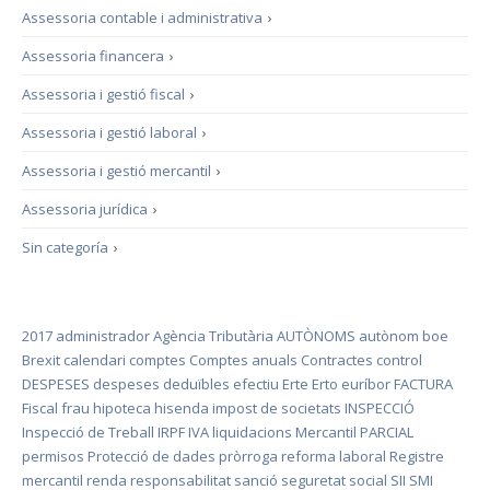
Assessoria contable i administrativa
›
Assessoria financera
›
Assessoria i gestió fiscal
›
Assessoria i gestió laboral
›
Assessoria i gestió mercantil
›
Assessoria jurídica
›
Sin categoría
›
2017
administrador
Agència Tributària
AUTÒNOMS
autònom
boe
Brexit
calendari
comptes
Comptes anuals
Contractes
control
DESPESES
despeses deduïbles
efectiu
Erte
Erto
euríbor
FACTURA
Fiscal
frau
hipoteca
hisenda
impost de societats
INSPECCIÓ
Inspecció de Treball
IRPF
IVA
liquidacions
Mercantil
PARCIAL
permisos
Protecció de dades
pròrroga
reforma laboral
Registre
mercantil
renda
responsabilitat
sanció
seguretat social
SII
SMI