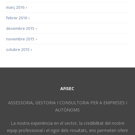
març 2016
›
febrer 2016
›
desembre 2015
›
novembre 2015
›
octubre 2015
›
AFISEC
ASSESSORIA, GESTORIA I CONSULTORIA PER A EMPRESES I
AUTÒNOMS
La nostra experiència en el sector, la credibilitat del nostre
equip professional i el rigor dels resultats, ens permeten oferir