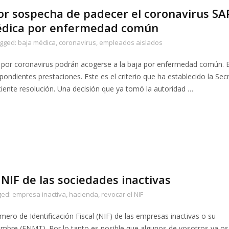
r sospecha de padecer el coronavirus SA
médica por enfermedad común
agged:
baja médica
,
coronavirus
,
empleados aislados
o por coronavirus podrán acogerse a la baja por enfermedad común. 
ondientes prestaciones. Este es el criterio que ha establecido la Secr
ciente resolución. Una decisión que ya tomó la autoridad …
NIF de las sociedades inactivas
ged:
empresa inactiva
,
hacienda
,
revocar el NIF
ero de Identificación Fiscal (NIF) de las empresas inactivas o su
 Timbre (FNMT). Por lo tanto es posible que algunos de vosotros ya os