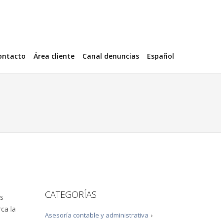
ontacto
Área cliente
Canal denuncias
Español
CATEGORÍAS
es
ca la
Asesoría contable y administrativa
›