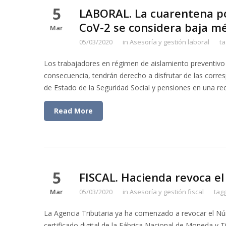
5
LABORAL. La cuarentena po
CoV-2 se considera baja 
Mar
05/03/2020
in
Asesoría y gestión laboral
t
Los trabajadores en régimen de aislamiento preventiv
consecuencia, tendrán derecho a disfrutar de las corresp
de Estado de la Seguridad Social y pensiones en una re
Read More
5
FISCAL. Hacienda revoca el 
Mar
05/03/2020
in
Asesoría y gestión fiscal
tag
La Agencia Tributaria ya ha comenzado a revocar el Núm
certificado digital de la Fábrica Nacional de Moneda y