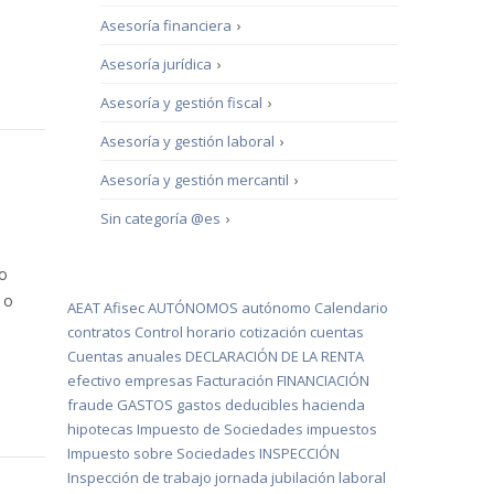
Asesoría financiera
›
Asesoría jurídica
›
Asesoría y gestión fiscal
›
Asesoría y gestión laboral
›
Asesoría y gestión mercantil
›
Sin categoría @es
›
no
 o
AEAT
Afisec
AUTÓNOMOS
autónomo
Calendario
contratos
Control horario
cotización
cuentas
Cuentas anuales
DECLARACIÓN DE LA RENTA
efectivo
empresas
Facturación
FINANCIACIÓN
fraude
GASTOS
gastos deducibles
hacienda
hipotecas
Impuesto de Sociedades
impuestos
Impuesto sobre Sociedades
INSPECCIÓN
Inspección de trabajo
jornada
jubilación
laboral