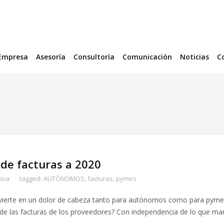
Empresa
Asesoría
Consultoría
Comunicación
Noticias
C
de facturas a 2020
tiva
tagged:
AUTÓNOMOS
,
facturas
,
pymes
onvierte en un dolor de cabeza tanto para autónomos como para pym
de las facturas de los proveedores? Con independencia de lo que mar