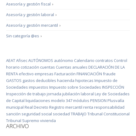
Asesoría y gestión fiscal
›
Asesoría y gestión laboral
›
Asesoría y gestión mercantil
›
Sin categoría @es
›
AEAT
Afisec
AUTÓNOMOS
autónomo
Calendario
contratos
Control
horario
cotización
cuentas
Cuentas anuales
DECLARACIÓN DE LA
RENTA
efectivo
empresas
Facturación
FINANCIACIÓN
fraude
GASTOS
gastos deducibles
hacienda
hipotecas
Impuesto de
Sociedades
impuestos
Impuesto sobre Sociedades
INSPECCIÓN
Inspección de trabajo
jornada
jubilación
laboral
Ley de Sociedades
de Capital
liquidaciones
modelo 347
módulos
PENSION
Plusvalía
municipal
Real Decreto
Registro mercantil
renta
responsabilidad
sanción
seguridad social
sociedad
TRABAJO
Tribunal Constitucional
Tribunal Supremo
vivienda
ARCHIVO