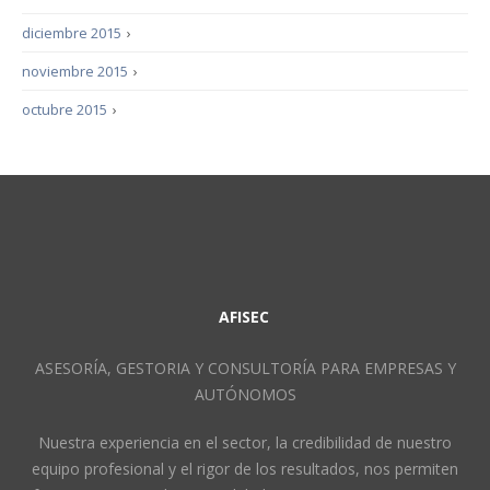
diciembre 2015
›
noviembre 2015
›
octubre 2015
›
AFISEC
ASESORÍA, GESTORIA Y CONSULTORÍA PARA EMPRESAS Y
AUTÓNOMOS
Nuestra experiencia en el sector, la credibilidad de nuestro
equipo profesional y el rigor de los resultados, nos permiten