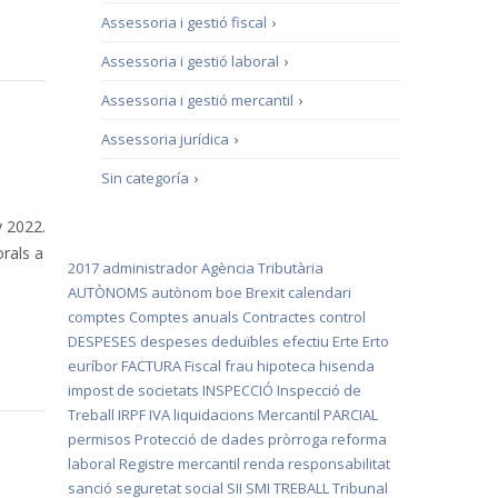
Assessoria i gestió fiscal
›
Assessoria i gestió laboral
›
Assessoria i gestió mercantil
›
Assessoria jurídica
›
Sin categoría
›
y 2022.
orals a
2017
administrador
Agència Tributària
AUTÒNOMS
autònom
boe
Brexit
calendari
comptes
Comptes anuals
Contractes
control
DESPESES
despeses deduïbles
efectiu
Erte
Erto
euríbor
FACTURA
Fiscal
frau
hipoteca
hisenda
impost de societats
INSPECCIÓ
Inspecció de
Treball
IRPF
IVA
liquidacions
Mercantil
PARCIAL
permisos
Protecció de dades
pròrroga
reforma
laboral
Registre mercantil
renda
responsabilitat
sanció
seguretat social
SII
SMI
TREBALL
Tribunal