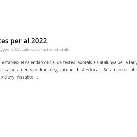
es per al 2022
agged:
2022
,
calendari
,
festes laborals
tableix el calendari oficial de festes laborals a Catalunya per a l’an
 els ajuntaments podran afegir-hi dues festes locals. Seran festes lab
ap d’any, dissabte …