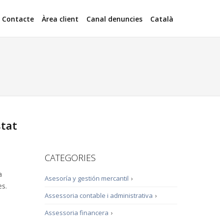
Contacte
Àrea client
Canal denuncies
Català
stat
CATEGORIES
a
Asesoría y gestión mercantil
›
es.
Assessoria contable i administrativa
›
Assessoria financera
›