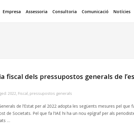
Empresa
Assessoria
Consultoria
Comunicació
Notícies
 fiscal dels pressupostos generals de l’e
ged:
2022
,
Fiscal
,
pressupostos generals
nerals de l’Estat per al 2022 adopta les següents mesures pel que f
st de Societats. Pel que fa l’IAE hi ha un nou epígraf per als periodist
vats …