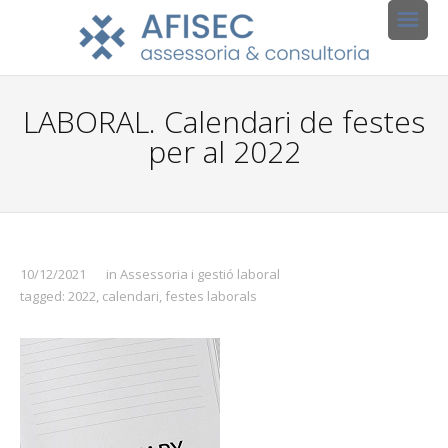
LABORAL. Calendari de festes
per al 2022
10/12/2021
in
Assessoria i gestió laboral
tagged:
2022
,
calendari
,
festes laborals