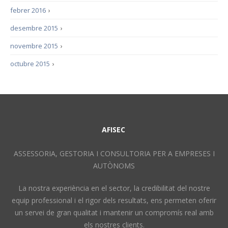
febrer 2016
›
desembre 2015
›
novembre 2015
›
octubre 2015
›
AFISEC
ASSESSORIA, GESTORIA I CONSULTORIA PER A EMPRESES I
AUTÒNOMS
La nostra experiència en el sector, la credibilitat del nostre
equip professional i el rigor dels resultats, ens permeten oferir
un servei de gran qualitat i mantenir un compromís real amb
els nostres clients.