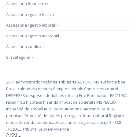
Assessoria financera
›
Assessoria i gestió fiscal
›
Assessoria i gestió laboral
›
Assessoria i gestió mercantil
›
Assessoria jurídica
›
Sin categoría
›
2017
administrador
Agència Tributària
AUTÒNOMS
autònom
boe
Brexit
calendari
comptes
Comptes anuals
Contractes
control
DESPESES
despeses deduïbles
efectiu
Erte
Erto
euríbor
FACTURA
Fiscal
frau
hipoteca
hisenda
impost de societats
INSPECCIÓ
Inspecció de Treball
IRPF
IVA
liquidacions
Mercantil
PARCIAL
permisos
Protecció de dades
pròrroga
reforma laboral
Registre
mercantil
renda
responsabilitat
sanció
seguretat social
SII
SMI
TREBALL
Tribunal Suprem
vivenda
ARXIU