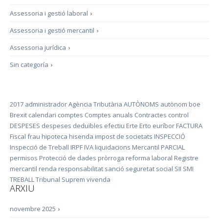
Assessoria i gestió laboral
›
Assessoria i gestió mercantil
›
Assessoria jurídica
›
Sin categoría
›
2017
administrador
Agència Tributària
AUTÒNOMS
autònom
boe
Brexit
calendari
comptes
Comptes anuals
Contractes
control
DESPESES
despeses deduïbles
efectiu
Erte
Erto
euríbor
FACTURA
Fiscal
frau
hipoteca
hisenda
impost de societats
INSPECCIÓ
Inspecció de Treball
IRPF
IVA
liquidacions
Mercantil
PARCIAL
permisos
Protecció de dades
pròrroga
reforma laboral
Registre
mercantil
renda
responsabilitat
sanció
seguretat social
SII
SMI
TREBALL
Tribunal Suprem
vivenda
ARXIU
novembre 2025
›