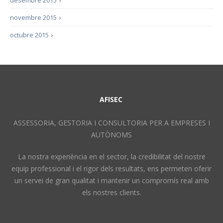
desembre 2015
›
novembre 2015
›
octubre 2015
›
AFISEC
ASSESSORIA, GESTORIA I CONSULTORIA PER A EMPRESES I
AUTÒNOMS
La nostra experiència en el sector, la credibilitat del nostre
equip professional i el rigor dels resultats, ens permeten oferir
un servei de gran qualitat i mantenir un compromís real amb
els nostres clients.