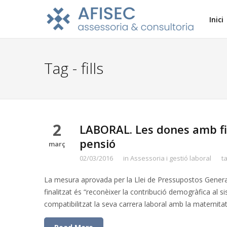
Inici
Tag - fills
2
LABORAL. Les dones amb fi
pensió
març
02/03/2016
in
Assessoria i gestió laboral
t
La mesura aprovada per la Llei de Pressupostos Generals
finalitzat és “reconèixer la contribució demogràfica al 
compatibilitzat la seva carrera laboral amb la maternitat