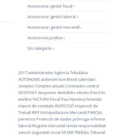
Assessoria i gestió fiscal
›
Assessoria i gestió laboral
›
Assessoria i gestió mercantil
›
Assessoria jurídica
›
Sin categoría
›
2017
administrador
Agència Tributària
AUTÒNOMS
autònom
boe
Brexit
calendari
comptes
Comptes anuals
Contractes
control
DESPESES
despeses deduïbles
efectiu
Erte
Erto
euríbor
FACTURA
Fiscal
frau
hipoteca
hisenda
impost de societats
INSPECCIÓ
Inspecció de
Treball
IRPF
IVA
liquidacions
Mercantil
PARCIAL
permisos
Protecció de dades
pròrroga
reforma
laboral
Registre mercantil
renda
responsabilitat
sanció
seguretat social
SII
SMI
TREBALL
Tribunal