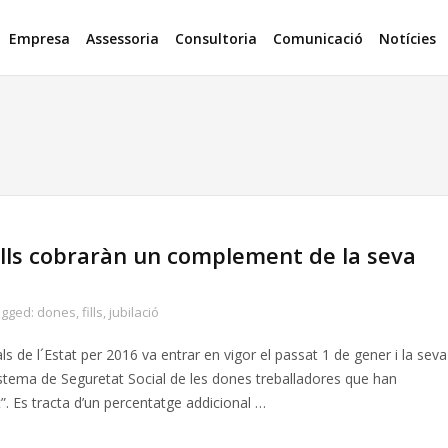
Empresa
Assessoria
Consultoria
Comunicació
Notícies
lls cobraràn un complement de la seva
agged:
dones
,
fills
,
jubilació
 de l´Estat per 2016 va entrar en vigor el passat 1 de gener i la seva
sistema de Seguretat Social de les dones treballadores que han
”. Es tracta d’un percentatge addicional …