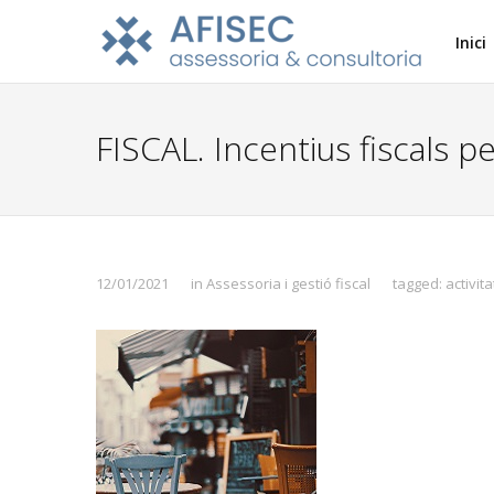
Inici
FISCAL. Incentius fiscals pe
12/01/2021
in
Assessoria i gestió fiscal
tagged:
activit