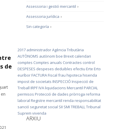
Assessoria i gestió mercantil
›
Assessoria jurídica
›
Sin categoría
›
2017
administrador
Agència Tributària
AUTÒNOMS
autònom
boe
Brexit
calendari
ntre
comptes
Comptes anuals
Contractes
control
os de
DESPESES
despeses deduïbles
efectiu
Erte
Erto
euríbor
FACTURA
Fiscal
frau
hipoteca
hisenda
impost de societats
INSPECCIÓ
Inspecció de
quart
Treball
IRPF
IVA
liquidacions
Mercantil
PARCIAL
 en
permisos
Protecció de dades
pròrroga
reforma
laboral
Registre mercantil
renda
responsabilitat
sanció
seguretat social
SII
SMI
TREBALL
Tribunal
Suprem
vivenda
ARXIU
2021