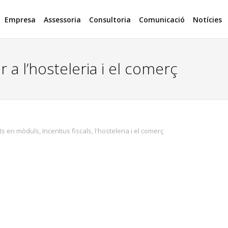
Empresa
Assessoria
Consultoria
Comunicació
Notícies
r a l’hosteleria i el comerç
ats en mòduls
,
Incentius fiscals
,
l'hosteleria i el comerç