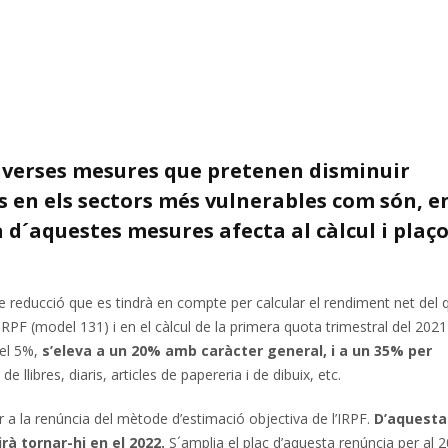
 diverses mesures que pretenen disminuir
us en els sectors més vulnerables com són, e
a d´aquestes mesures afecta al càlcul i plaç
e reducció que es tindrà en compte per calcular el rendiment net del 
IRPF (model 131) i en el càlcul de la primera quota trimestral del 2021
del 5%,
s’eleva a un 20% amb caràcter general, i a un 35% per
e llibres, diaris, articles de papereria i de dibuix, etc.
per a la renúncia del mètode d’estimació objectiva de l’IRPF.
D’aquesta
rà tornar-hi en el 2022.
S´amplia el plaç d’aquesta renúncia per al 