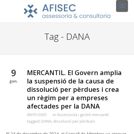
Tag - DANA
9
MERCANTIL. El Govern amplia
la suspensió de la causa de
gen.
dissolució per pèrdues i crea
un règim per a empreses
afectades per la DANA
09/01/2025
in
Assessoria i gestió mercantil
tagged:
DANA
,
dissolució per pèrdues
El 24 de desembre de 2024, el Consell de Ministres va aprovar