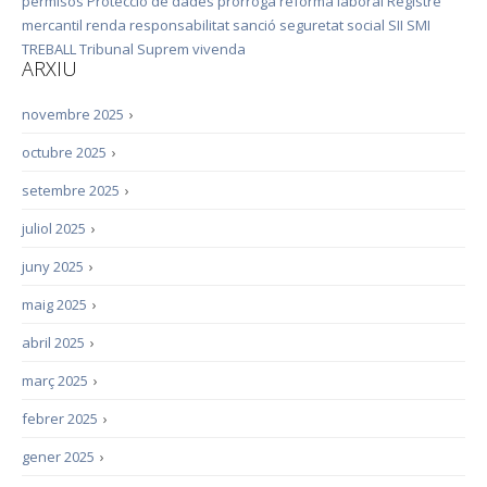
permisos
Protecció de dades
pròrroga
reforma laboral
Registre
mercantil
renda
responsabilitat
sanció
seguretat social
SII
SMI
TREBALL
Tribunal Suprem
vivenda
ARXIU
novembre 2025
›
octubre 2025
›
setembre 2025
›
juliol 2025
›
juny 2025
›
maig 2025
›
abril 2025
›
març 2025
›
febrer 2025
›
gener 2025
›