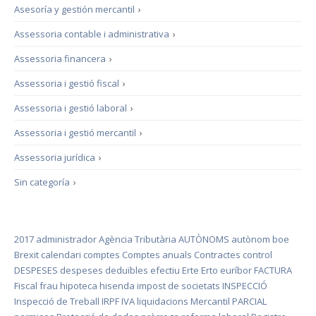
Asesoría y gestión mercantil
›
Assessoria contable i administrativa
›
Assessoria financera
›
Assessoria i gestió fiscal
›
Assessoria i gestió laboral
›
Assessoria i gestió mercantil
›
Assessoria jurídica
›
Sin categoría
›
2017
administrador
Agència Tributària
AUTÒNOMS
autònom
boe
Brexit
calendari
comptes
Comptes anuals
Contractes
control
DESPESES
despeses deduïbles
efectiu
Erte
Erto
euríbor
FACTURA
Fiscal
frau
hipoteca
hisenda
impost de societats
INSPECCIÓ
Inspecció de Treball
IRPF
IVA
liquidacions
Mercantil
PARCIAL