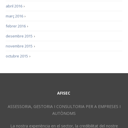
abril 2016
›
març 2016
›
febrer 2016
›
desembre 2015
›
novembre 2015
›
octubre 2015
›
AFISEC
ASSESSORIA, GESTORIA I CONSULTORIA PER A EMPRESES I
AUTÒNOMS
La nostra experiència en el sector, la credibilitat del nostre