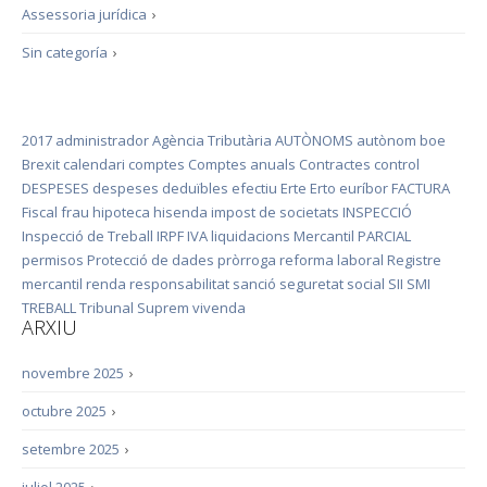
Assessoria jurídica
›
Sin categoría
›
2017
administrador
Agència Tributària
AUTÒNOMS
autònom
boe
Brexit
calendari
comptes
Comptes anuals
Contractes
control
DESPESES
despeses deduïbles
efectiu
Erte
Erto
euríbor
FACTURA
Fiscal
frau
hipoteca
hisenda
impost de societats
INSPECCIÓ
Inspecció de Treball
IRPF
IVA
liquidacions
Mercantil
PARCIAL
permisos
Protecció de dades
pròrroga
reforma laboral
Registre
mercantil
renda
responsabilitat
sanció
seguretat social
SII
SMI
TREBALL
Tribunal Suprem
vivenda
ARXIU
novembre 2025
›
octubre 2025
›
setembre 2025
›
juliol 2025
›