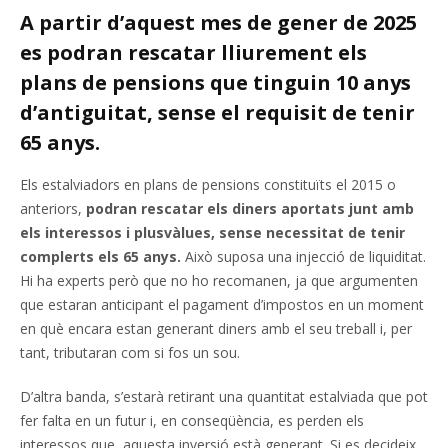
A partir d’aquest mes de gener de 2025
es podran rescatar lliurement els
plans de pensions que tinguin 10 anys
d’antiguitat, sense el requisit de tenir
65 anys.
Els estalviadors en plans de pensions constituïts el 2015 o
anteriors,
podran rescatar els diners aportats junt amb
els interessos i plusvàlues, sense necessitat de tenir
complerts els 65 anys.
Això suposa una injecció de liquiditat.
Hi ha experts però que no ho recomanen, ja que argumenten
que estaran anticipant el pagament d’impostos en un moment
en què encara estan generant diners amb el seu treball i, per
tant, tributaran com si fos un sou.
D’altra banda, s’estarà retirant una quantitat estalviada que pot
fer falta en un futur i, en conseqüència, es perden els
interessos que aquesta inversió està generant. Si es decideix