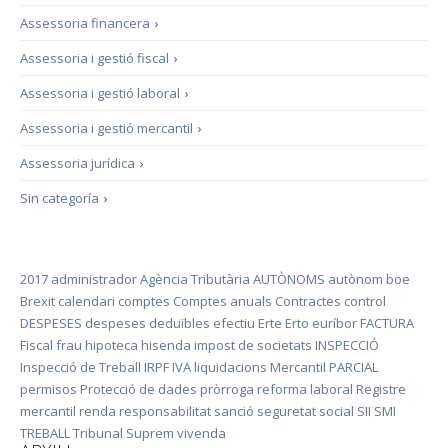
Assessoria financera
›
Assessoria i gestió fiscal
›
Assessoria i gestió laboral
›
Assessoria i gestió mercantil
›
Assessoria jurídica
›
Sin categoría
›
2017
administrador
Agència Tributària
AUTÒNOMS
autònom
boe
Brexit
calendari
comptes
Comptes anuals
Contractes
control
DESPESES
despeses deduïbles
efectiu
Erte
Erto
euríbor
FACTURA
Fiscal
frau
hipoteca
hisenda
impost de societats
INSPECCIÓ
Inspecció de Treball
IRPF
IVA
liquidacions
Mercantil
PARCIAL
permisos
Protecció de dades
pròrroga
reforma laboral
Registre
mercantil
renda
responsabilitat
sanció
seguretat social
SII
SMI
TREBALL
Tribunal Suprem
vivenda