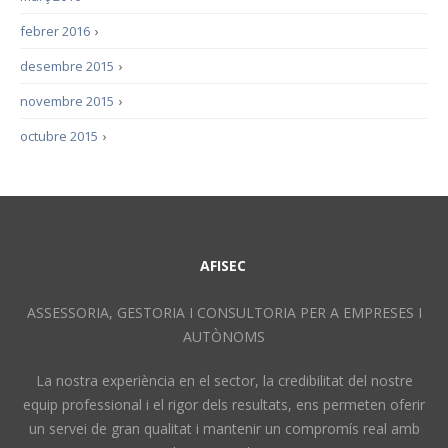
febrer 2016
›
desembre 2015
›
novembre 2015
›
octubre 2015
›
AFISEC
ASSESSORIA, GESTORIA I CONSULTORIA PER A EMPRESES I
AUTÒNOMS
La nostra experiència en el sector, la credibilitat del nostre
equip professional i el rigor dels resultats, ens permeten oferir
un servei de gran qualitat i mantenir un compromís real amb