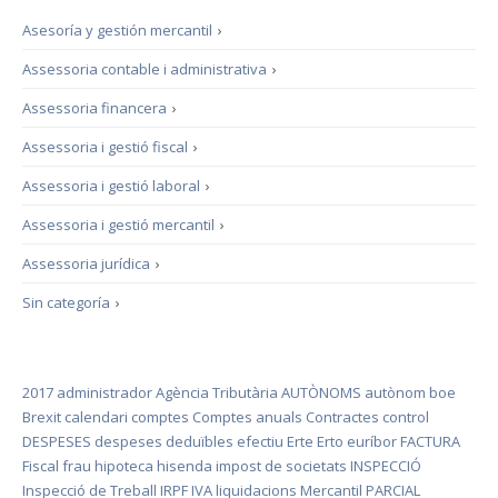
Asesoría y gestión mercantil
›
Assessoria contable i administrativa
›
Assessoria financera
›
Assessoria i gestió fiscal
›
Assessoria i gestió laboral
›
Assessoria i gestió mercantil
›
Assessoria jurídica
›
Sin categoría
›
2017
administrador
Agència Tributària
AUTÒNOMS
autònom
boe
Brexit
calendari
comptes
Comptes anuals
Contractes
control
DESPESES
despeses deduïbles
efectiu
Erte
Erto
euríbor
FACTURA
Fiscal
frau
hipoteca
hisenda
impost de societats
INSPECCIÓ
Inspecció de Treball
IRPF
IVA
liquidacions
Mercantil
PARCIAL