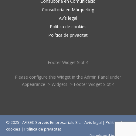
Consultoria en Comunicació
Consultoria en Màrqueting
Avís legal
Política de cookies
Política de privacitat
Footer Widget Slot 4
Please configure this Widget in the Admin Panel under
Appearance -> Widgets -> Footer Widget Slot 4
© 2025 - AFISEC Serveis Empresarials S.L. -
Avís legal
|
Política de
cookies
|
Política de privacitat
Developed by
Wébico