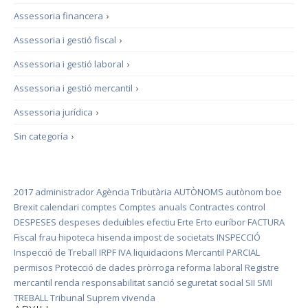
Assessoria financera
›
Assessoria i gestió fiscal
›
Assessoria i gestió laboral
›
Assessoria i gestió mercantil
›
Assessoria jurídica
›
Sin categoría
›
2017
administrador
Agència Tributària
AUTÒNOMS
autònom
boe
Brexit
calendari
comptes
Comptes anuals
Contractes
control
DESPESES
despeses deduïbles
efectiu
Erte
Erto
euríbor
FACTURA
Fiscal
frau
hipoteca
hisenda
impost de societats
INSPECCIÓ
Inspecció de Treball
IRPF
IVA
liquidacions
Mercantil
PARCIAL
permisos
Protecció de dades
pròrroga
reforma laboral
Registre
mercantil
renda
responsabilitat
sanció
seguretat social
SII
SMI
TREBALL
Tribunal Suprem
vivenda