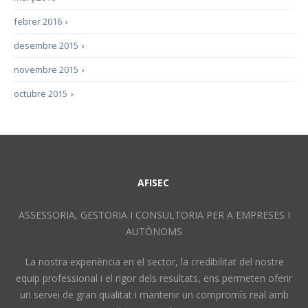
febrer 2016
›
desembre 2015
›
novembre 2015
›
octubre 2015
›
AFISEC
ASSESSORIA, GESTORIA I CONSULTORIA PER A EMPRESES I
AUTÒNOMS
La nostra experiència en el sector, la credibilitat del nostre
equip professional i el rigor dels resultats, ens permeten oferir
un servei de gran qualitat i mantenir un compromís real amb