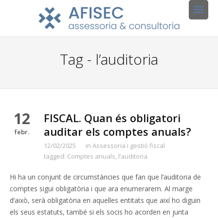
Tag - l’auditoria
12
FISCAL. Quan és obligatori
auditar els comptes anuals?
febr.
12/02/2025
in
Assessoria i gestió fiscal
tagged:
Comptes anuals
,
l’auditoria
Hi ha un conjunt de circumstàncies que fan que l’auditoria de
comptes sigui obligatòria i que ara enumerarem. Al marge
d’això, serà obligatòria en aquelles entitats que així ho diguin
els seus estatuts, també si els socis ho acorden en junta