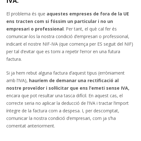
IVA.
El problema és que
aquestes empreses de fora de la UE
ens tracten com si fóssim un particular i no un
empresari o professional
. Per tant, el què cal fer és
comunicar-los la nostra condició d’empresari o professional,
indicant el nostre NIF-IVA (que comença per ES seguit del NIF)
per tal d’evitar que es torni a repetir l’error en una futura
factura.
Si ja hem rebut alguna factura d’aquest tipus (erròniament
amb l’IVA),
hauríem de demanar una rectificació al
nostre proveïdor i sol·licitar que ens l’emeti sense IVA,
encara que pot resultar una tasca difícil. En aquest cas, el
correcte seria no aplicar la deducció de l’IVA i tractar l’import
íntegre de la factura com a despesa. I, per descomptat,
comunicar la nostra condició d’empresari, com ja s’ha
comentat anteriorment.