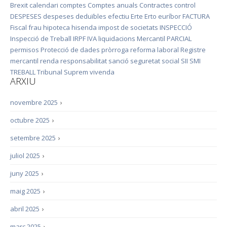
Brexit
calendari
comptes
Comptes anuals
Contractes
control
DESPESES
despeses deduïbles
efectiu
Erte
Erto
euríbor
FACTURA
Fiscal
frau
hipoteca
hisenda
impost de societats
INSPECCIÓ
Inspecció de Treball
IRPF
IVA
liquidacions
Mercantil
PARCIAL
permisos
Protecció de dades
pròrroga
reforma laboral
Registre
mercantil
renda
responsabilitat
sanció
seguretat social
SII
SMI
TREBALL
Tribunal Suprem
vivenda
ARXIU
novembre 2025
›
octubre 2025
›
setembre 2025
›
juliol 2025
›
juny 2025
›
maig 2025
›
abril 2025
›
març 2025
›