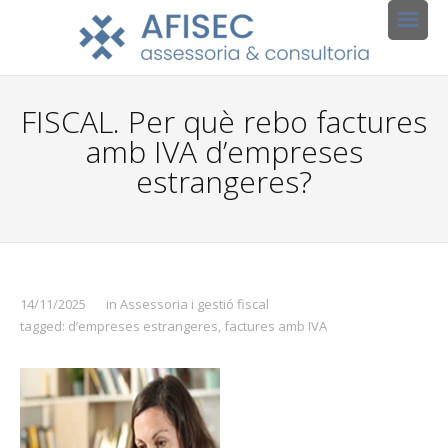
FISCAL. Per què rebo factures
amb IVA d’empreses
estrangeres?
14/11/2025
in
Assessoria i gestió fiscal
tagged:
d’empreses estrangeres
,
factures amb IVA