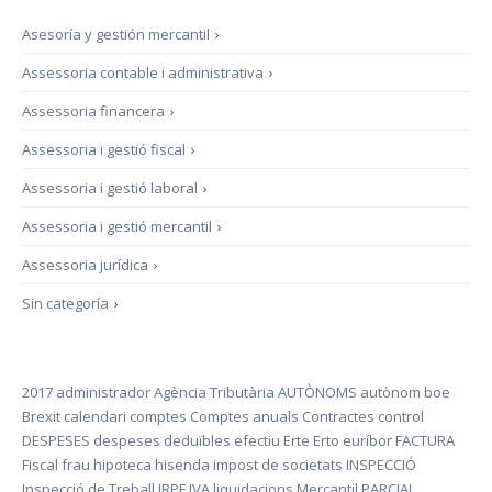
Asesoría y gestión mercantil
›
Assessoria contable i administrativa
›
Assessoria financera
›
Assessoria i gestió fiscal
›
Assessoria i gestió laboral
›
Assessoria i gestió mercantil
›
Assessoria jurídica
›
Sin categoría
›
2017
administrador
Agència Tributària
AUTÒNOMS
autònom
boe
Brexit
calendari
comptes
Comptes anuals
Contractes
control
DESPESES
despeses deduïbles
efectiu
Erte
Erto
euríbor
FACTURA
Fiscal
frau
hipoteca
hisenda
impost de societats
INSPECCIÓ
Inspecció de Treball
IRPF
IVA
liquidacions
Mercantil
PARCIAL