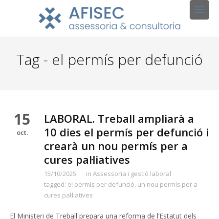
Tag - el permís per defunció
15
LABORAL. Treball ampliarà a
10 dies el permís per defunció i
oct.
crearà un nou permís per a
cures pal·liatives
15/10/2025
in
Assessoria i gestió laboral
tagged:
el permís per defunció
,
un nou permís per a
cures pal·liatives
El Ministeri de Treball prepara una reforma de l’Estatut dels