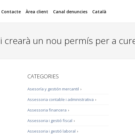
Contacte
Àrea client
Canal denuncies
Català
 crearà un nou permís per a cures 
CATEGORIES
Asesoría y gestión mercantil
›
Assessoria contable i administrativa
›
Assessoria financera
›
Assessoria i gestió fiscal
›
Assessoria i gestió laboral
›