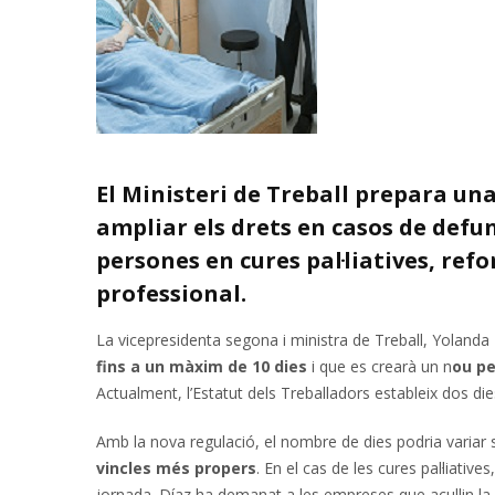
El Ministeri de Treball prepara una
ampliar els drets en casos de defun
persones en cures pal·liatives, refo
professional.
La vicepresidenta segona i ministra de Treball, Yolanda
fins a un màxim de 10 dies
i que es crearà un n
ou pe
Actualment, l’Estatut dels Treballadors estableix dos d
Amb la nova regulació, el nombre de dies podria variar 
vincles més propers
. En el cas de les cures pal·liativ
jornada. Díaz ha demanat a les empreses que acullin l