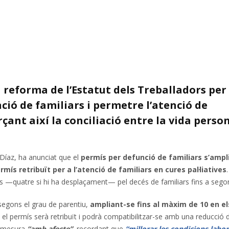
 reforma de l’Estatut dels Treballadors per
ció de familiars i permetre l’atenció de
rçant així la conciliació entre la vida person
 Díaz, ha anunciat que el
permís per defunció de familiars s’ampl
rmís retribuït per a l’atenció de familiars en cures pal·liatives
.
ies —quatre si hi ha desplaçament— pel decés de familiars fins a sego
segons el grau de parentiu,
ampliant-se fins al màxim de 10 en el
es, el permís serà retribuït i podrà compatibilitzar-se amb una reducció 
a mesura
“amb afecte”
,
recordant que
“millorar les condicions labor