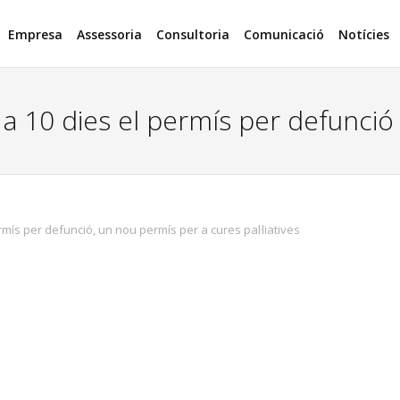
Empresa
Assessoria
Consultoria
Comunicació
Notícies
 10 dies el permís per defunció i
rmís per defunció
,
un nou permís per a cures pal·liatives