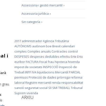
Assessoria i gestió mercantil
›
Assessoria jurídica
›
Sin categoría
›
2017
administrador
Agència Tributària
AUTÒNOMS
autònom
boe
Brexit
calendari
comptes
Comptes anuals
Contractes
control
al i
DESPESES
despeses deduïbles
efectiu
Erte
Erto
euríbor
FACTURA
Fiscal
frau
hipoteca
hisenda
impost de societats
INSPECCIÓ
Inspecció de
Treball
IRPF
IVA
liquidacions
Mercantil
PARCIAL
iarà
permisos
Protecció de dades
pròrroga
reforma
laboral
Registre mercantil
renda
responsabilitat
n grau.
sanció
seguretat social
SII
SMI
TREBALL
Tribunal
Suprem
vivenda
s
ARXIU
de
als