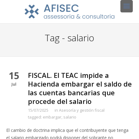
Tag - salario
15
FISCAL. El TEAC impide a
Hacienda embargar el saldo de
Jul
las cuentas bancarias que
procede del salario
15/07/2025
in
Asesoría y gestión fiscal
tagged:
embargar
,
salario
El cambio de doctrina implica que el contribuyente que tenga
el salario embargado podrá disponer del sobrante no