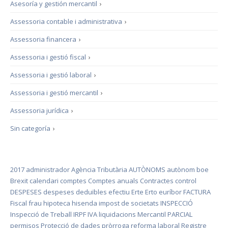
Asesoría y gestión mercantil
›
Assessoria contable i administrativa
›
Assessoria financera
›
Assessoria i gestió fiscal
›
Assessoria i gestió laboral
›
Assessoria i gestió mercantil
›
Assessoria jurídica
›
Sin categoría
›
2017
administrador
Agència Tributària
AUTÒNOMS
autònom
boe
Brexit
calendari
comptes
Comptes anuals
Contractes
control
DESPESES
despeses deduïbles
efectiu
Erte
Erto
euríbor
FACTURA
Fiscal
frau
hipoteca
hisenda
impost de societats
INSPECCIÓ
Inspecció de Treball
IRPF
IVA
liquidacions
Mercantil
PARCIAL
permisos
Protecció de dades
pròrroga
reforma laboral
Registre