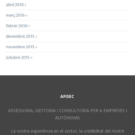
abril 2016
›
març 2016
›
febrer 2016
›
desembre 2015
›
novembre 2015
›
octubre 2015
›
AFISEC
ASSESSORIA, GESTORIA I CONSULTORIA PER A EMPRESES I
AUTÒNOMS
La nostra experiència en el sector, la credibilitat del nostre