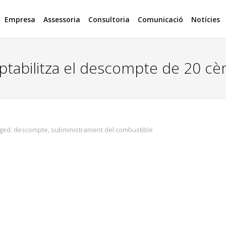
Empresa
Assessoria
Consultoria
Comunicació
Notícies
bilitza el descompte de 20 cèn
ged:
descompte
,
subministrament del combustible