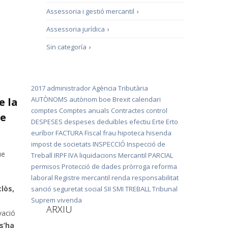
Assessoria i gestió mercantil
›
Assessoria jurídica
›
Sin categoría
›
2017
administrador
Agència Tributària
AUTÒNOMS
autònom
boe
Brexit
calendari
e la
comptes
Comptes anuals
Contractes
control
le
DESPESES
despeses deduïbles
efectiu
Erte
Erto
euríbor
FACTURA
Fiscal
frau
hipoteca
hisenda
impost de societats
INSPECCIÓ
Inspecció de
ue
Treball
IRPF
IVA
liquidacions
Mercantil
PARCIAL
permisos
Protecció de dades
pròrroga
reforma
laboral
Registre mercantil
renda
responsabilitat
lòs,
sanció
seguretat social
SII
SMI
TREBALL
Tribunal
Suprem
vivenda
ARXIU
vació
s’ha