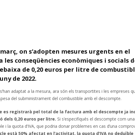
de març, on s’adopten mesures urgents en el
a les conseqüències econòmiques i socials d
ebaixa de 0,20 euros per litre de combustib
juny de 2022.
 s’han adaptat a la mesura, ara són els transportites i les empreses q
espesa del subministrament del combustible amb el descompte.
es registrarà pel total de la factura amb el descompte ja inc
 dels 0,20 euros per litre.
Si s’especifiqués el descompte com una
le i la quota d’IVA, que podria donar problemes en cas d’una compro
icle està 50% afectat en l’activitat, la quota d’IVA
no deduïble