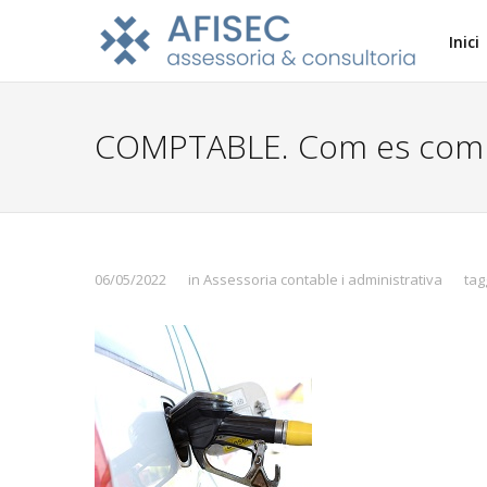
Inici
COMPTABLE. Com es compta
06/05/2022
in
Assessoria contable i administrativa
tag