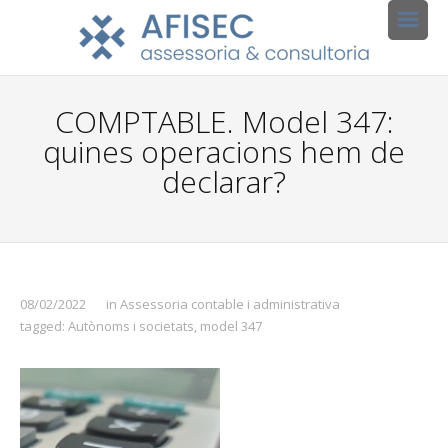
COMPTABLE. Model 347:
quines operacions hem de
declarar?
08/02/2022
in
Assessoria contable i administrativa
tagged:
Autònoms i societats
,
model 347