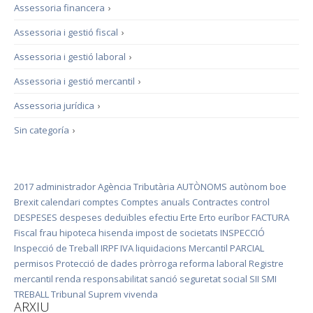
Assessoria financera
›
Assessoria i gestió fiscal
›
Assessoria i gestió laboral
›
Assessoria i gestió mercantil
›
Assessoria jurídica
›
Sin categoría
›
2017
administrador
Agència Tributària
AUTÒNOMS
autònom
boe
Brexit
calendari
comptes
Comptes anuals
Contractes
control
DESPESES
despeses deduïbles
efectiu
Erte
Erto
euríbor
FACTURA
Fiscal
frau
hipoteca
hisenda
impost de societats
INSPECCIÓ
Inspecció de Treball
IRPF
IVA
liquidacions
Mercantil
PARCIAL
permisos
Protecció de dades
pròrroga
reforma laboral
Registre
mercantil
renda
responsabilitat
sanció
seguretat social
SII
SMI
TREBALL
Tribunal Suprem
vivenda
ARXIU