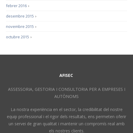
febrer 2016
›
desembre 2015
›
novembre 2015
›
octubre 2015
›
AFISEC
ASSESSORIA, GESTORIA I CONSULTORIA PER A EMPRESES I
AUTÒNOMS
La nostra experiència en el sector, la credibilitat del nostre
equip professional i el rigor dels resultats, ens permeten oferir
un servei de gran qualitat i mantenir un compromís real amb
els nostres clients.