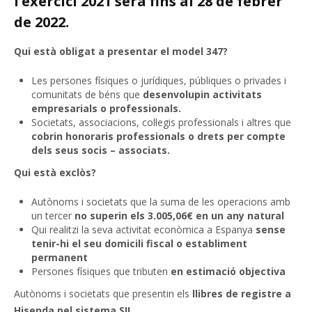
l’exercici 2021 serà fins al 28 de febrer
de 2022.
Qui està obligat a presentar el model 347?
Les persones físiques o jurídiques, públiques o privades i
comunitats de béns que
desenvolupin activitats
empresarials o professionals.
Societats, associacions, col·legis professionals i altres que
cobrin honoraris professionals o drets per compte
dels seus socis – associats.
Qui està exclòs?
Autònoms i societats que la suma de les operacions amb
un tercer
no superin els 3.005,06€ en un any natural
Qui realitzi la seva activitat econòmica a Espanya
sense
tenir-hi el seu domicili fiscal o establiment
permanent
Persones físiques que tributen
en estimació objectiva
Autònoms i societats que presentin els
llibres de registre a
Hisenda pel sistema SII