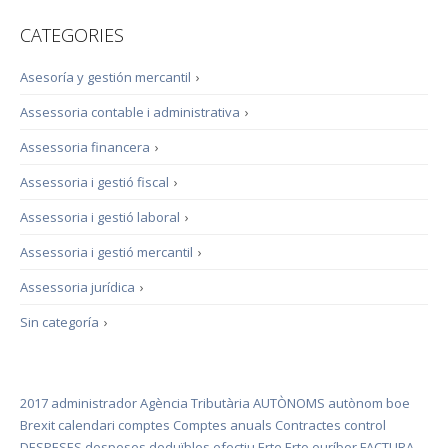
CATEGORIES
Asesoría y gestión mercantil
›
Assessoria contable i administrativa
›
Assessoria financera
›
Assessoria i gestió fiscal
›
Assessoria i gestió laboral
›
Assessoria i gestió mercantil
›
Assessoria jurídica
›
Sin categoría
›
2017
administrador
Agència Tributària
AUTÒNOMS
autònom
boe
Brexit
calendari
comptes
Comptes anuals
Contractes
control
DESPESES
despeses deduïbles
efectiu
Erte
Erto
euríbor
FACTURA