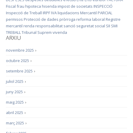
Fiscal
frau
hipoteca
hisenda
impost de societats
INSPECCIÓ
Inspecció de Treball
IRPF
IVA
liquidacions
Mercantil
PARCIAL
permisos
Protecció de dades
pròrroga
reforma laboral
Registre
mercantil
renda
responsabilitat
sanció
seguretat social
SII
SMI
TREBALL
Tribunal Suprem
vivenda
ARXIU
novembre 2025
›
octubre 2025
›
setembre 2025
›
juliol 2025
›
juny 2025
›
maig 2025
›
abril 2025
›
març 2025
›