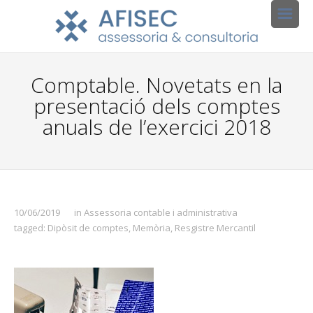
Comptable. Novetats en la
presentació dels comptes
anuals de l’exercici 2018
10/06/2019
in
Assessoria contable i administrativa
tagged:
Dipòsit de comptes
,
Memòria
,
Resgistre Mercantil