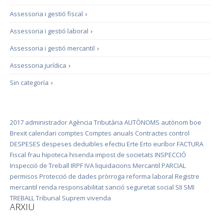
Assessoria i gestió fiscal
›
Assessoria i gestió laboral
›
Assessoria i gestió mercantil
›
Assessoria jurídica
›
Sin categoría
›
2017
administrador
Agència Tributària
AUTÒNOMS
autònom
boe
Brexit
calendari
comptes
Comptes anuals
Contractes
control
DESPESES
despeses deduïbles
efectiu
Erte
Erto
euríbor
FACTURA
Fiscal
frau
hipoteca
hisenda
impost de societats
INSPECCIÓ
Inspecció de Treball
IRPF
IVA
liquidacions
Mercantil
PARCIAL
permisos
Protecció de dades
pròrroga
reforma laboral
Registre
mercantil
renda
responsabilitat
sanció
seguretat social
SII
SMI
TREBALL
Tribunal Suprem
vivenda
ARXIU