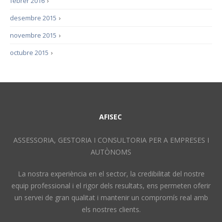
febrer 2016
›
desembre 2015
›
novembre 2015
›
octubre 2015
›
AFISEC
ASSESSORIA, GESTORIA I CONSULTORIA PER A EMPRESES I
AUTÒNOMS
La nostra experiència en el sector, la credibilitat del nostre
equip professional i el rigor dels resultats, ens permeten oferir
un servei de gran qualitat i mantenir un compromís real amb
els nostres clients.