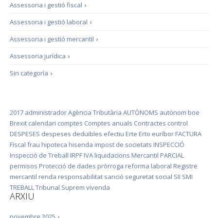
Assessoria i gestió fiscal
›
Assessoria i gestió laboral
›
Assessoria i gestió mercantil
›
Assessoria jurídica
›
Sin categoría
›
2017
administrador
Agència Tributària
AUTÒNOMS
autònom
boe
Brexit
calendari
comptes
Comptes anuals
Contractes
control
DESPESES
despeses deduïbles
efectiu
Erte
Erto
euríbor
FACTURA
Fiscal
frau
hipoteca
hisenda
impost de societats
INSPECCIÓ
Inspecció de Treball
IRPF
IVA
liquidacions
Mercantil
PARCIAL
permisos
Protecció de dades
pròrroga
reforma laboral
Registre
mercantil
renda
responsabilitat
sanció
seguretat social
SII
SMI
TREBALL
Tribunal Suprem
vivenda
ARXIU
novembre 2025
›