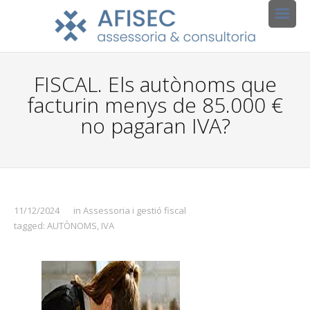
FISCAL. Els autònoms que
facturin menys de 85.000 €
no pagaran IVA?
11/12/2024
in
Assessoria i gestió fiscal
tagged:
AUTÒNOMS
,
IVA