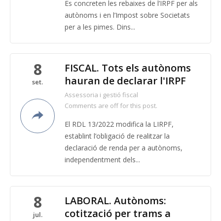
Es concreten les rebaixes de l’IRPF per als
autònoms i en l’Impost sobre Societats
per a les pimes. Dins...
8
FISCAL. Tots els autònoms
hauran de declarar l'IRPF
set.
Assessoria i gestió fiscal
Comments are off for this post.
El RDL 13/2022 modifica la LIRPF,
establint l’obligació de realitzar la
declaració de renda per a autònoms,
independentment dels...
8
LABORAL. Autònoms:
cotització per trams a
jul.