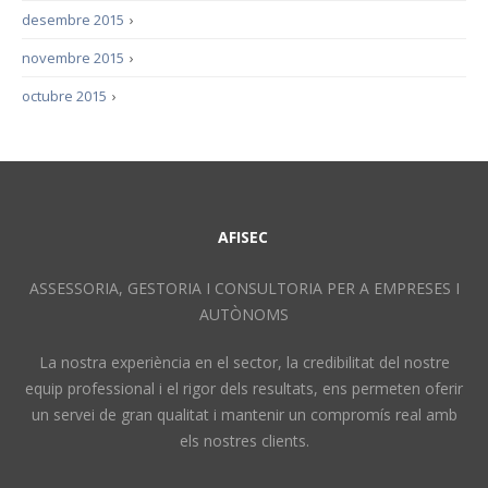
desembre 2015
›
novembre 2015
›
octubre 2015
›
AFISEC
ASSESSORIA, GESTORIA I CONSULTORIA PER A EMPRESES I
AUTÒNOMS
La nostra experiència en el sector, la credibilitat del nostre
equip professional i el rigor dels resultats, ens permeten oferir
un servei de gran qualitat i mantenir un compromís real amb
els nostres clients.