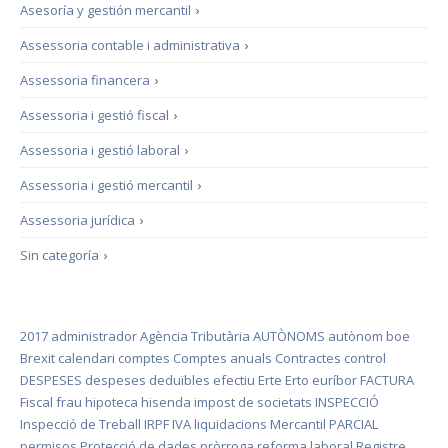
Asesoría y gestión mercantil
›
Assessoria contable i administrativa
›
Assessoria financera
›
Assessoria i gestió fiscal
›
Assessoria i gestió laboral
›
Assessoria i gestió mercantil
›
Assessoria jurídica
›
Sin categoría
›
2017
administrador
Agència Tributària
AUTÒNOMS
autònom
boe
Brexit
calendari
comptes
Comptes anuals
Contractes
control
DESPESES
despeses deduïbles
efectiu
Erte
Erto
euríbor
FACTURA
Fiscal
frau
hipoteca
hisenda
impost de societats
INSPECCIÓ
Inspecció de Treball
IRPF
IVA
liquidacions
Mercantil
PARCIAL
permisos
Protecció de dades
pròrroga
reforma laboral
Registre