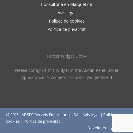
Consultoria en Màrqueting
Avís legal
Política de cookies
Política de privacitat
Footer Widget Slot 4
Please configure this Widget in the Admin Panel under
Appearance -> Widgets -> Footer Widget Slot 4
© 2025 - AFISEC Serveis Empresarials S.L. -
Avís legal
|
Política de
cookies
|
Política de privacitat
Developed by
Wébico