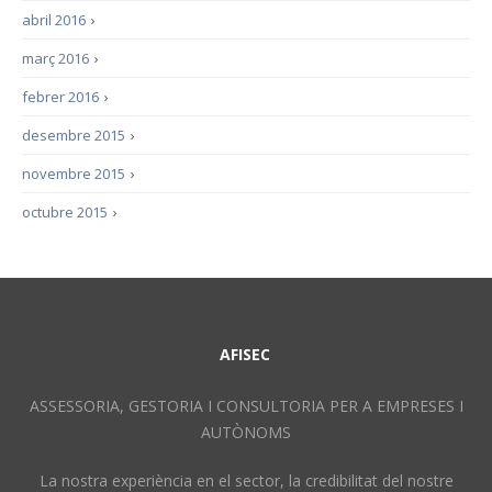
abril 2016
›
març 2016
›
febrer 2016
›
desembre 2015
›
novembre 2015
›
octubre 2015
›
AFISEC
ASSESSORIA, GESTORIA I CONSULTORIA PER A EMPRESES I
AUTÒNOMS
La nostra experiència en el sector, la credibilitat del nostre