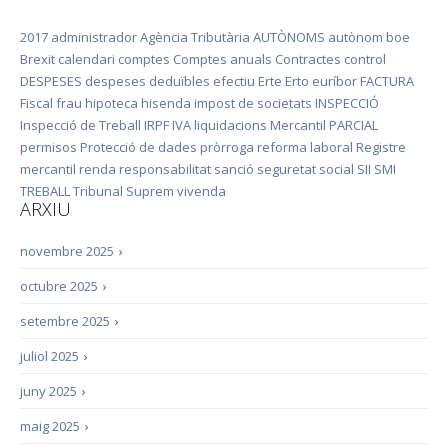
2017
administrador
Agència Tributària
AUTÒNOMS
autònom
boe
Brexit
calendari
comptes
Comptes anuals
Contractes
control
DESPESES
despeses deduïbles
efectiu
Erte
Erto
euríbor
FACTURA
Fiscal
frau
hipoteca
hisenda
impost de societats
INSPECCIÓ
Inspecció de Treball
IRPF
IVA
liquidacions
Mercantil
PARCIAL
permisos
Protecció de dades
pròrroga
reforma laboral
Registre
mercantil
renda
responsabilitat
sanció
seguretat social
SII
SMI
TREBALL
Tribunal Suprem
vivenda
ARXIU
novembre 2025
›
octubre 2025
›
setembre 2025
›
juliol 2025
›
juny 2025
›
maig 2025
›