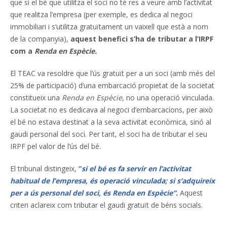
que si el bé que utilitza el soci no té res a veure amb l’activitat
que realitza l’empresa (per exemple, es dedica al negoci
immobiliari i s’utilitza gratuïtament un vaixell que està a nom
de la companyia),
aquest benefici s’ha de tributar a l’IRPF
com a
Renda en Espècie.
El TEAC va resoldre que l’ús gratuït per a un soci (amb més del
25% de participació) d’una embarcació propietat de la societat
constitueix una
Renda en Espècie
, no una operació vinculada.
La societat no es dedicava al negoci d’embarcacions, per això
el bé no estava destinat a la seva activitat econòmica, sinó al
gaudi personal del soci. Per tant, el soci ha de tributar el seu
IRPF pel valor de l’ús del bé.
El tribunal distingeix,
“
si el bé es fa servir en l’activitat
habitual de l’empresa, és operació vinculada; si s’adquireix
per a ús personal del soci, és Renda en Espècie”
.
Aquest
criteri aclareix com tributar el gaudi gratuït de béns socials.