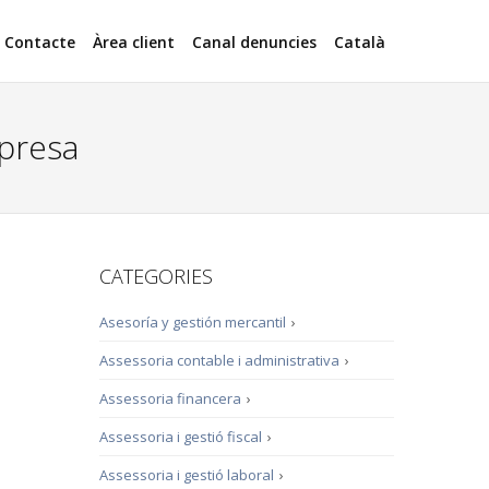
Contacte
Àrea client
Canal denuncies
Català
mpresa
CATEGORIES
Asesoría y gestión mercantil
›
Assessoria contable i administrativa
›
Assessoria financera
›
Assessoria i gestió fiscal
›
Assessoria i gestió laboral
›