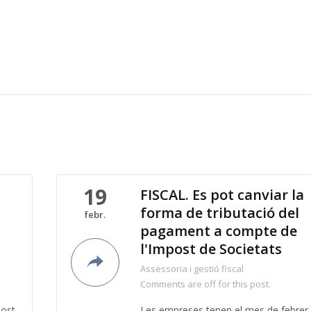
19
FISCAL. Es pot canviar la
forma de tributació del
febr.
pagament a compte de
l'Impost de Societats
Assessoria i gestió fiscal
Comments are off for this post.
post
Les empreses tenen el mes de febrer