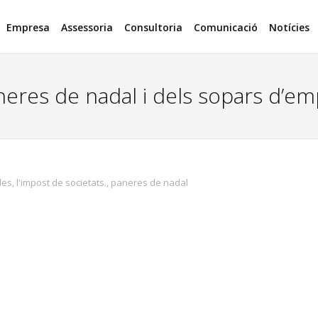
Empresa
Assessoria
Consultoria
Comunicació
Notícies
aneres de nadal i dels sopars d’e
les
,
l'impost de societats.
,
paneres de nadal