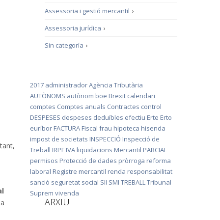
Assessoria i gestió mercantil
›
Assessoria jurídica
›
Sin categoría
›
2017
administrador
Agència Tributària
AUTÒNOMS
autònom
boe
Brexit
calendari
comptes
Comptes anuals
Contractes
control
DESPESES
despeses deduïbles
efectiu
Erte
Erto
euríbor
FACTURA
Fiscal
frau
hipoteca
hisenda
impost de societats
INSPECCIÓ
Inspecció de
tant,
Treball
IRPF
IVA
liquidacions
Mercantil
PARCIAL
permisos
Protecció de dades
pròrroga
reforma
laboral
Registre mercantil
renda
responsabilitat
sanció
seguretat social
SII
SMI
TREBALL
Tribunal
al
Suprem
vivenda
ARXIU
ia