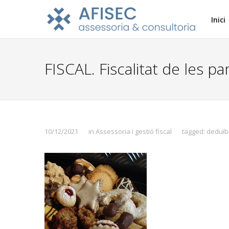
Inici
FISCAL. Fiscalitat de les p
10/12/2021
in
Assessoria i gestió fiscal
tagged:
deduïb