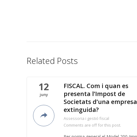
Related Posts
12
FISCAL. Com i quan es
presenta l’Impost de
juny
Societats d’una empresa
extinguida?
Assessoria i gestió fiscal
Comments are off for this post.
Per norma general el Model 200 (im