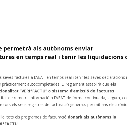
ue permetrà als autònoms enviar
ures en temps real i tenir les liquidacions 
 seves factures a l’AEAT en temps real i tenir les seves declaracions i
tats pràcticament autocompletades. El reglament establirà que
els
cionalitat “VERI*FACTU” o sistema d’emissió de factures
acitat de remetre informació a l’AEAT de forma continuada, segura, co
e tots els seus registres de facturació generats per mitjans electrònic
 llei tots els programes de facturació
donarà als autònoms la
ERI*FACTU.