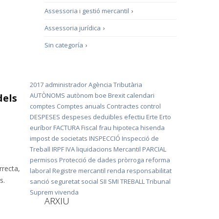
Assessoria i gestió mercantil
›
Assessoria jurídica
›
Sin categoría
›
2017
administrador
Agència Tributària
AUTÒNOMS
autònom
boe
Brexit
calendari
dels
comptes
Comptes anuals
Contractes
control
DESPESES
despeses deduïbles
efectiu
Erte
Erto
euríbor
FACTURA
Fiscal
frau
hipoteca
hisenda
impost de societats
INSPECCIÓ
Inspecció de
Treball
IRPF
IVA
liquidacions
Mercantil
PARCIAL
permisos
Protecció de dades
pròrroga
reforma
rrecta,
laboral
Registre mercantil
renda
responsabilitat
s.
sanció
seguretat social
SII
SMI
TREBALL
Tribunal
Suprem
vivenda
ARXIU