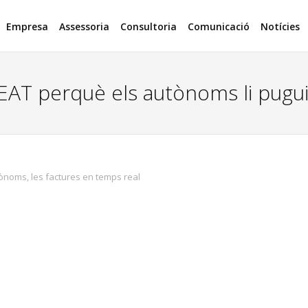
Empresa
Assessoria
Consultoria
Comunicació
Notícies
EAT perquè els autònoms li pugui
tònoms
,
les factures en temps real