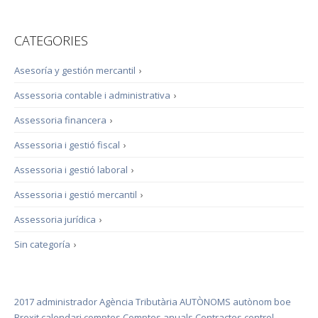
CATEGORIES
Asesoría y gestión mercantil
›
Assessoria contable i administrativa
›
Assessoria financera
›
Assessoria i gestió fiscal
›
Assessoria i gestió laboral
›
Assessoria i gestió mercantil
›
Assessoria jurídica
›
Sin categoría
›
2017
administrador
Agència Tributària
AUTÒNOMS
autònom
boe
Brexit
calendari
comptes
Comptes anuals
Contractes
control