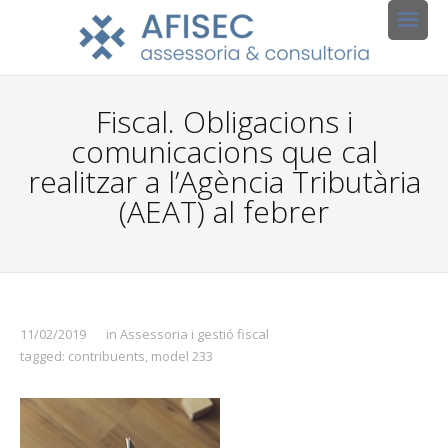
Fiscal. Obligacions i
comunicacions que cal
realitzar a l’Agència Tributària
(AEAT) al febrer
11/02/2019
in
Assessoria i gestió fiscal
tagged:
contribuents
,
model 233