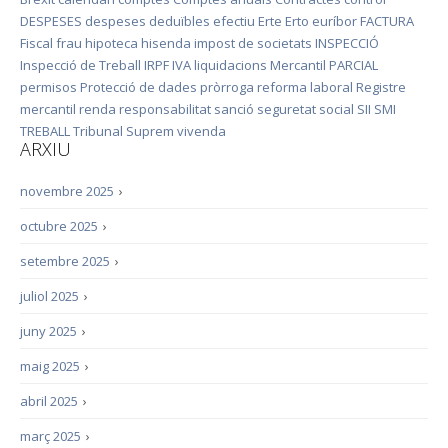
DESPESES
despeses deduïbles
efectiu
Erte
Erto
euríbor
FACTURA
Fiscal
frau
hipoteca
hisenda
impost de societats
INSPECCIÓ
Inspecció de Treball
IRPF
IVA
liquidacions
Mercantil
PARCIAL
permisos
Protecció de dades
pròrroga
reforma laboral
Registre
mercantil
renda
responsabilitat
sanció
seguretat social
SII
SMI
TREBALL
Tribunal Suprem
vivenda
ARXIU
novembre 2025
›
octubre 2025
›
setembre 2025
›
juliol 2025
›
juny 2025
›
maig 2025
›
abril 2025
›
març 2025
›