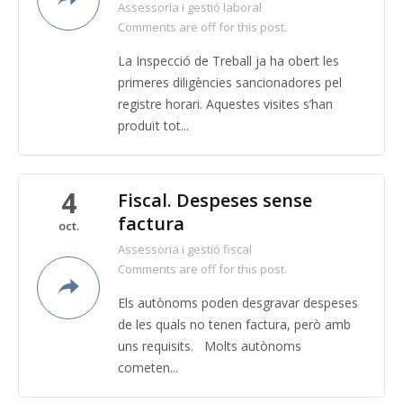
Assessoria i gestió laboral
Comments are off for this post.
La Inspecció de Treball ja ha obert les
primeres diligències sancionadores pel
registre horari. Aquestes visites s’han
produït tot...
4
Fiscal. Despeses sense
factura
oct.
Assessoria i gestió fiscal
Comments are off for this post.
Els autònoms poden desgravar despeses
de les quals no tenen factura, però amb
uns requisits. Molts autònoms
cometen...