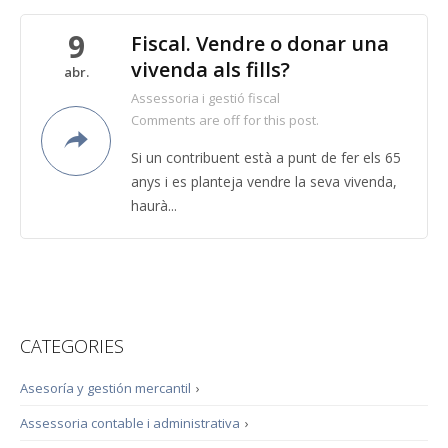
9
Fiscal. Vendre o donar una
vivenda als fills?
abr.
Assessoria i gestió fiscal
Comments are off for this post.
Si un contribuent està a punt de fer els 65
anys i es planteja vendre la seva vivenda,
haurà...
CATEGORIES
Asesoría y gestión mercantil
›
Assessoria contable i administrativa
›