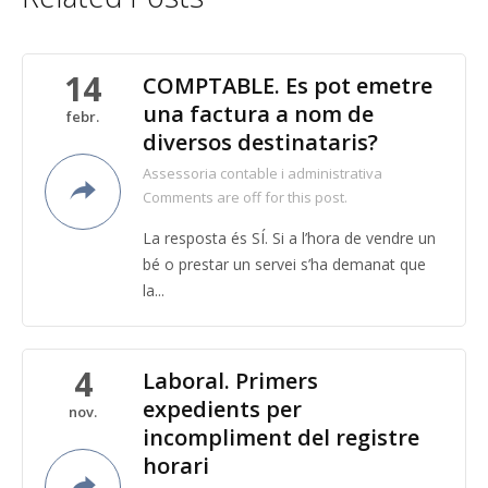
14
COMPTABLE. Es pot emetre
una factura a nom de
febr.
diversos destinataris?
Assessoria contable i administrativa
Comments are off for this post.
La resposta és SÍ. Si a l’hora de vendre un
bé o prestar un servei s’ha demanat que
la...
4
Laboral. Primers
expedients per
nov.
incompliment del registre
horari