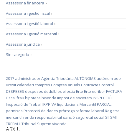
Assessoria financera
›
Assessoria i gestió fiscal
›
Assessoria i gestió laboral
›
Assessoria i gestió mercantil
›
Assessoria jurídica
›
Sin categoría
›
2017
administrador
Agència Tributària
AUTÒNOMS
autònom
boe
Brexit
calendari
comptes
Comptes anuals
Contractes
control
DESPESES
despeses deduïbles
efectiu
Erte
Erto
euríbor
FACTURA
Fiscal
frau
hipoteca
hisenda
impost de societats
INSPECCIÓ
Inspecció de Treball
IRPF
IVA
liquidacions
Mercantil
PARCIAL
permisos
Protecció de dades
pròrroga
reforma laboral
Registre
mercantil
renda
responsabilitat
sanció
seguretat social
SII
SMI
TREBALL
Tribunal Suprem
vivenda
ARXIU