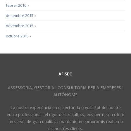
febrer 2016
›
desembre 2015
›
novembre 2015
›
octubre 2015
›
AFISEC
ASSESSORIA, GESTORIA I CONSULTORIA PER A EMPRESES I
AUTÒNOMS
La nostra experiència en el sector, la credibilitat del nostre
equip professional i el rigor dels resultats, ens permeten oferir
un servei de gran qualitat i mantenir un compromís real amb
els nostres clients.