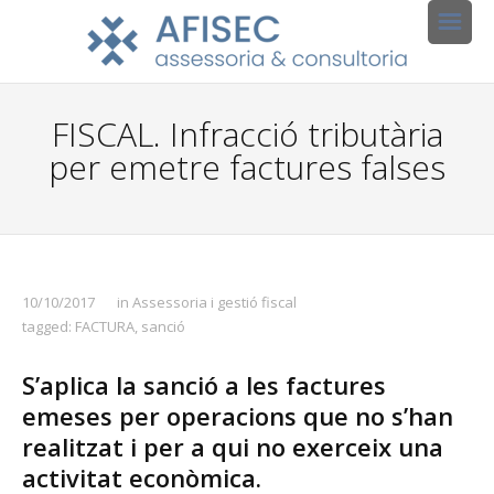
FISCAL. Infracció tributària
per emetre factures falses
10/10/2017
in
Assessoria i gestió fiscal
tagged:
FACTURA
,
sanció
S’aplica la sanció a les factures
emeses per operacions que no s’han
realitzat i per a qui no exerceix una
activitat econòmica.