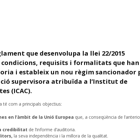
glament que desenvolupa la llei 22/2015
 condicions, requisits i formalitats que han
itoria i estableix un nou règim sancionador 
ció supervisora atribuïda a l’Institut de
es (ICAC).
a té com a principals objectius:
es en l’àmbit de la Unió Europea
que, a conseqüència de l’anterior
a credibilitat
de l’informe d’auditoria.
itors,
la seva independència i la millora de la qualitat.