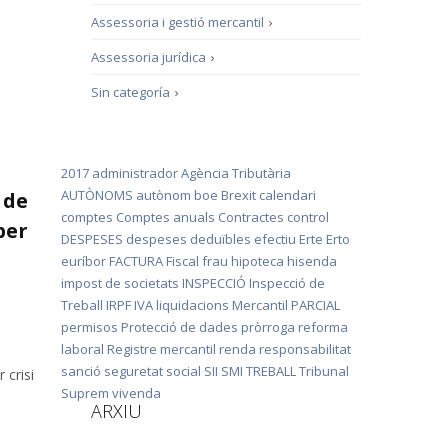
Assessoria i gestió mercantil
›
Assessoria jurídica
›
Sin categoría
›
2017
administrador
Agència Tributària
AUTÒNOMS
autònom
boe
Brexit
calendari
 de
comptes
Comptes anuals
Contractes
control
per
DESPESES
despeses deduïbles
efectiu
Erte
Erto
euríbor
FACTURA
Fiscal
frau
hipoteca
hisenda
impost de societats
INSPECCIÓ
Inspecció de
Treball
IRPF
IVA
liquidacions
Mercantil
PARCIAL
permisos
Protecció de dades
pròrroga
reforma
laboral
Registre mercantil
renda
responsabilitat
sanció
seguretat social
SII
SMI
TREBALL
Tribunal
 crisi
Suprem
vivenda
ARXIU