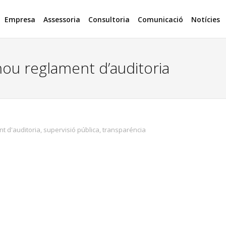
Empresa
Assessoria
Consultoria
Comunicació
Notícies
 nou reglament d’auditoria
t d'auditoria
,
supervisió pública
,
transparéncia