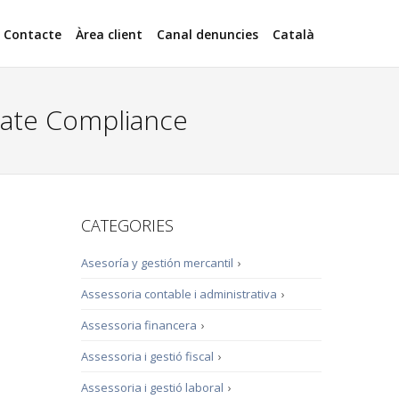
Contacte
Àrea client
Canal denuncies
Català
orate Compliance
CATEGORIES
Asesoría y gestión mercantil
›
Assessoria contable i administrativa
›
Assessoria financera
›
Assessoria i gestió fiscal
›
Assessoria i gestió laboral
›