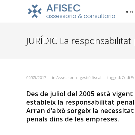
Inici
JURÍDIC La responsabilita
09/05/2017
in
Assessoria i gestió fiscal
tagged:
Codi P
Des de juliol del 2005 està vigent
estableix la responsabilitat pena
Arran d’això sorgeix la necessitat
penals dins de les empreses.