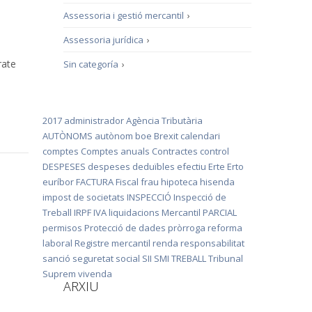
Assessoria i gestió mercantil
›
Assessoria jurídica
›
rate
Sin categoría
›
2017
administrador
Agència Tributària
AUTÒNOMS
autònom
boe
Brexit
calendari
comptes
Comptes anuals
Contractes
control
DESPESES
despeses deduïbles
efectiu
Erte
Erto
euríbor
FACTURA
Fiscal
frau
hipoteca
hisenda
impost de societats
INSPECCIÓ
Inspecció de
Treball
IRPF
IVA
liquidacions
Mercantil
PARCIAL
permisos
Protecció de dades
pròrroga
reforma
laboral
Registre mercantil
renda
responsabilitat
sanció
seguretat social
SII
SMI
TREBALL
Tribunal
Suprem
vivenda
ARXIU