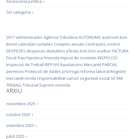
Assessoria jurídica
›
Sin categoría
›
2017
administrador
Agència Tributària
AUTÒNOMS
autònom
boe
Brexit
calendari
comptes
Comptes anuals
Contractes
control
DESPESES
despeses deduïbles
efectiu
Erte
Erto
euríbor
FACTURA
Fiscal
frau
hipoteca
hisenda
impost de societats
INSPECCIÓ
Inspecció de Treball
IRPF
IVA
liquidacions
Mercantil
PARCIAL
permisos
Protecció de dades
pròrroga
reforma laboral
Registre
mercantil
renda
responsabilitat
sanció
seguretat social
SII
SMI
TREBALL
Tribunal Suprem
vivenda
ARXIU
novembre 2025
›
octubre 2025
›
setembre 2025
›
juliol 2025
›