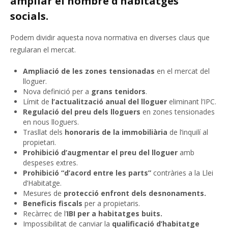
ampliar el nombre d’habitatges
socials.
Podem dividir aquesta nova normativa en diverses claus que
regularan el mercat.
Ampliació de les zones tensionadas
en el mercat del
lloguer.
Nova definició per a
grans tenidors
.
Límit de
l’actualització anual del lloguer
eliminant l’IPC.
Regulació del preu dels lloguers
en zones tensionades
en nous lloguers.
Trasllat dels
honoraris de la immobiliària
de l’inquilí al
propietari.
Prohibició d’augmentar el preu del lloguer
amb
despeses extres.
Prohibició “d’acord entre les parts”
contràries a la Llei
d’Habitatge.
Mesures de
protecció enfront dels desnonaments.
Beneficis fiscals
per a propietaris.
Recàrrec de l’
IBI per a habitatges buits.
Impossibilitat de canviar la
qualificació d’habitatge