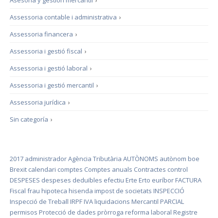
Asesoría y gestión mercantil
›
Assessoria contable i administrativa
›
Assessoria financera
›
Assessoria i gestió fiscal
›
Assessoria i gestió laboral
›
Assessoria i gestió mercantil
›
Assessoria jurídica
›
Sin categoría
›
2017
administrador
Agència Tributària
AUTÒNOMS
autònom
boe
Brexit
calendari
comptes
Comptes anuals
Contractes
control
DESPESES
despeses deduïbles
efectiu
Erte
Erto
euríbor
FACTURA
Fiscal
frau
hipoteca
hisenda
impost de societats
INSPECCIÓ
Inspecció de Treball
IRPF
IVA
liquidacions
Mercantil
PARCIAL
permisos
Protecció de dades
pròrroga
reforma laboral
Registre