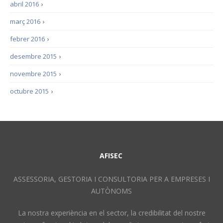
abril 2016
›
març 2016
›
febrer 2016
›
desembre 2015
›
novembre 2015
›
octubre 2015
›
AFISEC
ASSESSORIA, GESTORIA I CONSULTORIA PER A EMPRESES I
AUTÒNOMS
La nostra experiència en el sector, la credibilitat del nostre