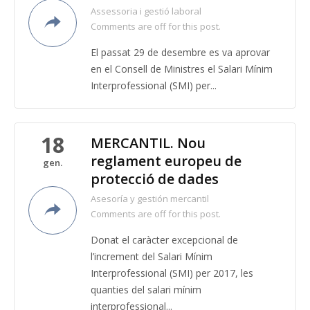
Assessoria i gestió laboral
Comments are off for this post.
El passat 29 de desembre es va aprovar
en el Consell de Ministres el Salari Mínim
Interprofessional (SMI) per...
18
MERCANTIL. Nou
reglament europeu de
gen.
protecció de dades
Asesoría y gestión mercantil
Comments are off for this post.
Donat el caràcter excepcional de
l’increment del Salari Mínim
Interprofessional (SMI) per 2017, les
quanties del salari mínim
interprofessional...