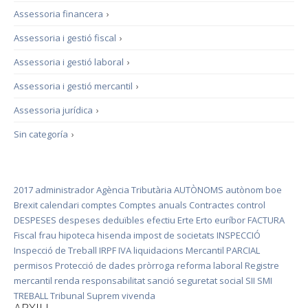
Assessoria financera
›
Assessoria i gestió fiscal
›
Assessoria i gestió laboral
›
Assessoria i gestió mercantil
›
Assessoria jurídica
›
Sin categoría
›
2017
administrador
Agència Tributària
AUTÒNOMS
autònom
boe
Brexit
calendari
comptes
Comptes anuals
Contractes
control
DESPESES
despeses deduïbles
efectiu
Erte
Erto
euríbor
FACTURA
Fiscal
frau
hipoteca
hisenda
impost de societats
INSPECCIÓ
Inspecció de Treball
IRPF
IVA
liquidacions
Mercantil
PARCIAL
permisos
Protecció de dades
pròrroga
reforma laboral
Registre
mercantil
renda
responsabilitat
sanció
seguretat social
SII
SMI
TREBALL
Tribunal Suprem
vivenda