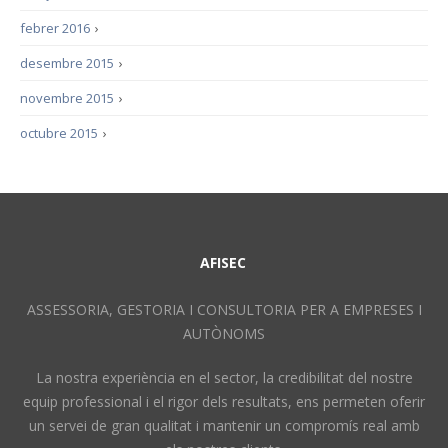
febrer 2016
›
desembre 2015
›
novembre 2015
›
octubre 2015
›
AFISEC
ASSESSORIA, GESTORIA I CONSULTORIA PER A EMPRESES I
AUTÒNOMS
La nostra experiència en el sector, la credibilitat del nostre
equip professional i el rigor dels resultats, ens permeten oferir
un servei de gran qualitat i mantenir un compromís real amb