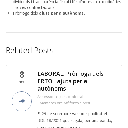
dividends i transparència fiscal i l’ús d’hores extraordinàries
i noves contractacions.
Pròrroga dels
ajuts per a autònoms.
Related Posts
8
LABORAL. Pròrroga dels
ERTO i ajuts per a
oct.
autònoms
Assessoria i gestió laboral
Comments are off for this post.
El 29 de setembre va sortir publicat el
RDL 18/2021 que regula, per una banda,
una nova pròrroga dels...