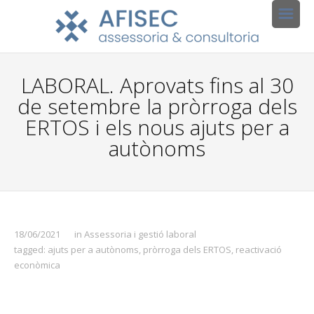
LABORAL. Aprovats fins al 30
de setembre la pròrroga dels
ERTOS i els nous ajuts per a
autònoms
18/06/2021
in
Assessoria i gestió laboral
tagged:
ajuts per a autònoms
,
pròrroga dels ERTOS
,
reactivació
econòmica