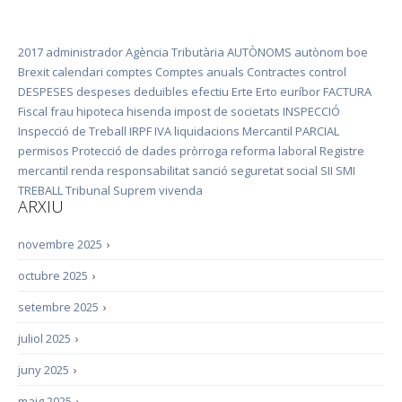
2017
administrador
Agència Tributària
AUTÒNOMS
autònom
boe
Brexit
calendari
comptes
Comptes anuals
Contractes
control
DESPESES
despeses deduïbles
efectiu
Erte
Erto
euríbor
FACTURA
Fiscal
frau
hipoteca
hisenda
impost de societats
INSPECCIÓ
Inspecció de Treball
IRPF
IVA
liquidacions
Mercantil
PARCIAL
permisos
Protecció de dades
pròrroga
reforma laboral
Registre
mercantil
renda
responsabilitat
sanció
seguretat social
SII
SMI
TREBALL
Tribunal Suprem
vivenda
ARXIU
novembre 2025
›
octubre 2025
›
setembre 2025
›
juliol 2025
›
juny 2025
›
maig 2025
›