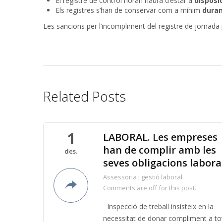
El registre de control horari haurà d’estar a
disposic
Els registres s’han de conservar com a mínim
duran
Les sancions per l’incompliment del registre de jornad
Related Posts
1
LABORAL. Les empreses
han de complir amb les
des.
seves obligacions labora
Assessoria i gestió laboral
Comments are off for this post.
Inspecció de treball insisteix en la
necessitat de donar compliment a to