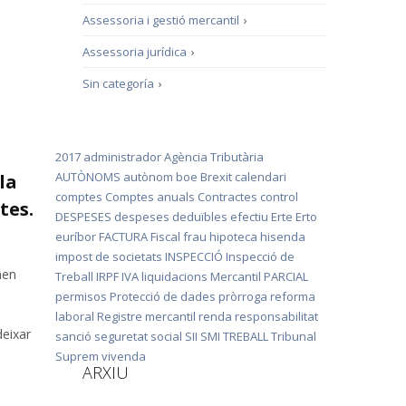
Assessoria i gestió mercantil
›
Assessoria jurídica
›
Sin categoría
›
2017
administrador
Agència Tributària
AUTÒNOMS
autònom
boe
Brexit
calendari
la
comptes
Comptes anuals
Contractes
control
tes.
DESPESES
despeses deduïbles
efectiu
Erte
Erto
euríbor
FACTURA
Fiscal
frau
hipoteca
hisenda
impost de societats
INSPECCIÓ
Inspecció de
nen
Treball
IRPF
IVA
liquidacions
Mercantil
PARCIAL
permisos
Protecció de dades
pròrroga
reforma
laboral
Registre mercantil
renda
responsabilitat
deixar
sanció
seguretat social
SII
SMI
TREBALL
Tribunal
Suprem
vivenda
ARXIU