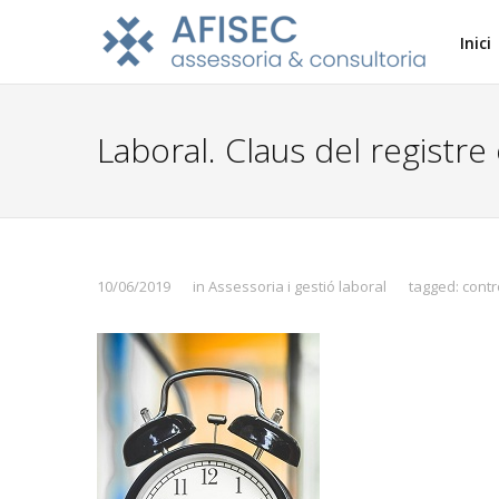
Inici
Laboral. Claus del registre 
10/06/2019
in
Assessoria i gestió laboral
tagged:
contr