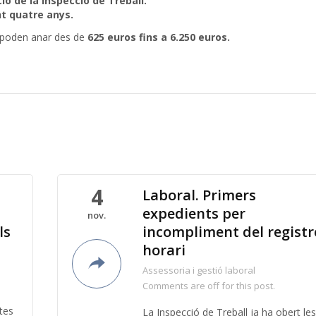
ió de la Inspecció de Treball.
t quatre anys.
a poden anar des de
625 euros fins a 6.250 euros.
4
Laboral. Primers
expedients per
nov.
ls
incompliment del registr
horari
Assessoria i gestió laboral
Comments are off for this post.
tes
La Inspecció de Treball ja ha obert les