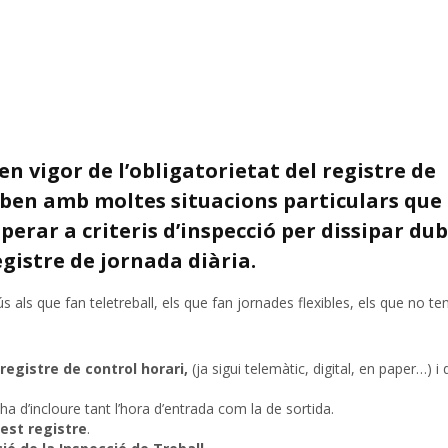
n vigor de l’obligatorietat del registre de
oben amb moltes situacions particulars que 
rar a criteris d’inspecció per dissipar dub
egistre de jornada diària.
lús als que fan teletreball, els que fan jornades flexibles, els que no te
registre de control horari,
(ja sigui telemàtic, digital, en paper…) i 
 ha d’incloure tant l’hora d’entrada com la de sortida.
est registre
.