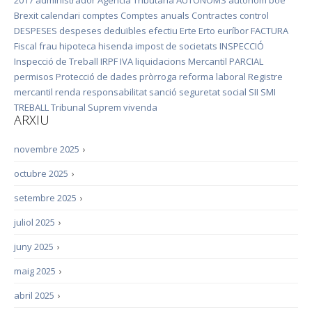
2017
administrador
Agència Tributària
AUTÒNOMS
autònom
boe
Brexit
calendari
comptes
Comptes anuals
Contractes
control
DESPESES
despeses deduïbles
efectiu
Erte
Erto
euríbor
FACTURA
Fiscal
frau
hipoteca
hisenda
impost de societats
INSPECCIÓ
Inspecció de Treball
IRPF
IVA
liquidacions
Mercantil
PARCIAL
permisos
Protecció de dades
pròrroga
reforma laboral
Registre
mercantil
renda
responsabilitat
sanció
seguretat social
SII
SMI
TREBALL
Tribunal Suprem
vivenda
ARXIU
novembre 2025
›
octubre 2025
›
setembre 2025
›
juliol 2025
›
juny 2025
›
maig 2025
›
abril 2025
›