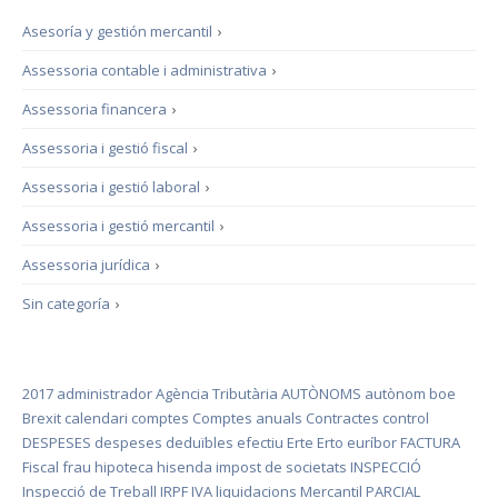
Asesoría y gestión mercantil
›
Assessoria contable i administrativa
›
Assessoria financera
›
Assessoria i gestió fiscal
›
Assessoria i gestió laboral
›
Assessoria i gestió mercantil
›
Assessoria jurídica
›
Sin categoría
›
2017
administrador
Agència Tributària
AUTÒNOMS
autònom
boe
Brexit
calendari
comptes
Comptes anuals
Contractes
control
DESPESES
despeses deduïbles
efectiu
Erte
Erto
euríbor
FACTURA
Fiscal
frau
hipoteca
hisenda
impost de societats
INSPECCIÓ
Inspecció de Treball
IRPF
IVA
liquidacions
Mercantil
PARCIAL