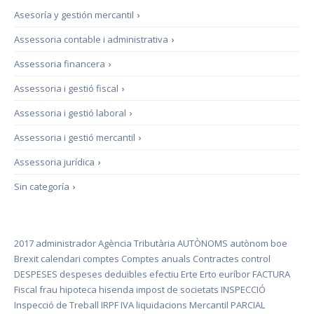
Asesoría y gestión mercantil
›
Assessoria contable i administrativa
›
Assessoria financera
›
Assessoria i gestió fiscal
›
Assessoria i gestió laboral
›
Assessoria i gestió mercantil
›
Assessoria jurídica
›
Sin categoría
›
2017
administrador
Agència Tributària
AUTÒNOMS
autònom
boe
Brexit
calendari
comptes
Comptes anuals
Contractes
control
DESPESES
despeses deduïbles
efectiu
Erte
Erto
euríbor
FACTURA
Fiscal
frau
hipoteca
hisenda
impost de societats
INSPECCIÓ
Inspecció de Treball
IRPF
IVA
liquidacions
Mercantil
PARCIAL