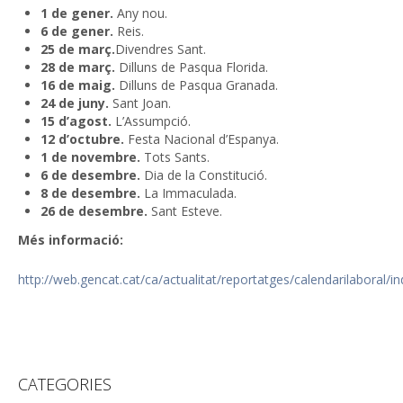
1 de gener.
Any nou.
6 de gener.
Reis.
25 de març.
Divendres Sant.
28 de març.
Dilluns de Pasqua Florida.
16 de maig.
Dilluns de Pasqua Granada.
24 de juny.
Sant Joan.
15 d’agost.
L’Assumpció.
12 d’octubre.
Festa Nacional d’Espanya.
1 de novembre.
Tots Sants.
6 de desembre.
Dia de la Constitució.
8 de desembre.
La Immaculada.
26 de desembre.
Sant Esteve.
Més informació:
http://web.gencat.cat/ca/actualitat/reportatges/calendarilaboral/i
CATEGORIES