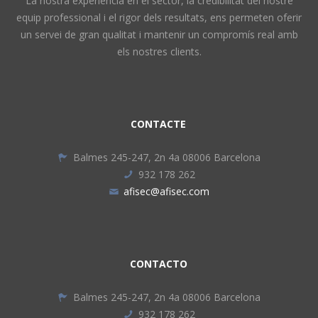
La nostra experiència en el sector, la credibilitat del nostre
equip professional i el rigor dels resultats, ens permeten oferir
un servei de gran qualitat i mantenir un compromís real amb
els nostres clients.
CONTACTE
Balmes 245-247, 2n 4a 08006 Barcelona
932 178 262
afisec@afisec.com
CONTACTO
Balmes 245-247, 2n 4a 08006 Barcelona
932 178 262