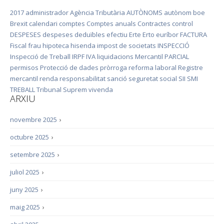
2017
administrador
Agència Tributària
AUTÒNOMS
autònom
boe
Brexit
calendari
comptes
Comptes anuals
Contractes
control
DESPESES
despeses deduïbles
efectiu
Erte
Erto
euríbor
FACTURA
Fiscal
frau
hipoteca
hisenda
impost de societats
INSPECCIÓ
Inspecció de Treball
IRPF
IVA
liquidacions
Mercantil
PARCIAL
permisos
Protecció de dades
pròrroga
reforma laboral
Registre
mercantil
renda
responsabilitat
sanció
seguretat social
SII
SMI
TREBALL
Tribunal Suprem
vivenda
ARXIU
novembre 2025
›
octubre 2025
›
setembre 2025
›
juliol 2025
›
juny 2025
›
maig 2025
›