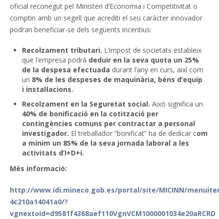
oficial reconegut pel Ministeri d’Economia i Competitivitat o
comptin amb un segell que acrediti el seu caràcter innovador
podran beneficiar-se dels següents incentius:
Recolzament tributari.
L’impost de societats estableix
que l’empresa podrà
deduir en la seva quota un 25%
de la despesa efectuada
durant l’any en curs, així com
un
8% de les despeses de maquinària, béns d’equip
i instal·lacions.
Recolzament en la Seguretat social.
Això significa un
40% de bonificació en la cotització per
contingències comuns per contractar a personal
investigador.
El treballador “bonificat” ha de dedicar c
om
a mínim un 85% de la seva jornada laboral a les
activitats d’I+D+i.​
Més informació:
http://www.idi.mineco.gob.es/portal/site/MICINN/menuit
4c210a14041a0/?
vgnextoid=d9581f4368aef110VgnVCM1000001034e20aRCRD