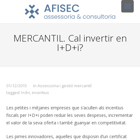
MERCANTIL. Cal invertir en
I+D+i?
01/12/2015
in
Assessoria i gestió mercantil
tagged:
I+d+i
,
incentius
Les petites i mitjanes empreses que s’acullen als incentius
fiscals per I+D+i poden reduir les seves despeses, incrementar
el valor de la seva oferta i també guanyar en competitivitat.
Les pimes innovadores, aquelles que disposin d’un certificat