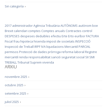
Sin categoría
›
2017
administrador
Agència Tributària
AUTÒNOMS
autònom
boe
Brexit
calendari
comptes
Comptes anuals
Contractes
control
DESPESES
despeses deduïbles
efectiu
Erte
Erto
euríbor
FACTURA
Fiscal
frau
hipoteca
hisenda
impost de societats
INSPECCIÓ
Inspecció de Treball
IRPF
IVA
liquidacions
Mercantil
PARCIAL
permisos
Protecció de dades
pròrroga
reforma laboral
Registre
mercantil
renda
responsabilitat
sanció
seguretat social
SII
SMI
TREBALL
Tribunal Suprem
vivenda
ARXIU
novembre 2025
›
octubre 2025
›
setembre 2025
›
juliol 2025
›