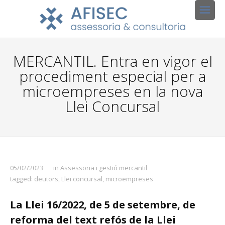
MERCANTIL. Entra en vigor el
procediment especial per a
microempreses en la nova
Llei Concursal
05/02/2023
in
Assessoria i gestió mercantil
tagged:
deutors
,
Llei concursal
,
microempreses
La Llei 16/2022, de 5 de setembre, de
reforma del text refós de la Llei