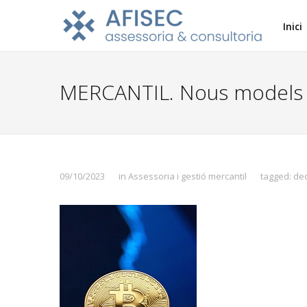
Inici
MERCANTIL. Nous models de
09/10/2023
in
Assessoria i gestió mercantil
tagged:
dec