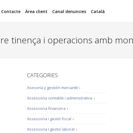
Contacte
Àrea client
Canal denuncies
Català
e tinença i operacions amb mone
CATEGORIES
Asesoría y gestión mercantil
›
Assessoria contable i administrativa
›
Assessoria financera
›
Assessoria i gestió fiscal
›
Assessoria i gestió laboral
›