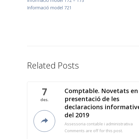
Informació model 172 – 173
Informació model 721
Related Posts
7
Comptable. Novetats en 
presentació de les
des.
declaracions informativ
del 2019
Assessoria contable i administrativa
Comments are off for this post.