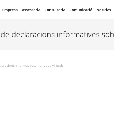
Empresa
Assessoria
Consultoria
Comunicació
Notícies
 declaracions informatives sobr
laracions informatives
,
monedes virtuals