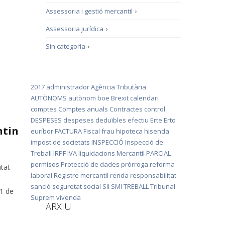
Assessoria i gestió mercantil
›
Assessoria jurídica
›
Sin categoría
›
2017
administrador
Agència Tributària
AUTÒNOMS
autònom
boe
Brexit
calendari
comptes
Comptes anuals
Contractes
control
DESPESES
despeses deduïbles
efectiu
Erte
Erto
ntin
euríbor
FACTURA
Fiscal
frau
hipoteca
hisenda
impost de societats
INSPECCIÓ
Inspecció de
Treball
IRPF
IVA
liquidacions
Mercantil
PARCIAL
permisos
Protecció de dades
pròrroga
reforma
itat
laboral
Registre mercantil
renda
responsabilitat
sanció
seguretat social
SII
SMI
TREBALL
Tribunal
31 de
Suprem
vivenda
ARXIU