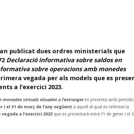
’han publicat dues ordres ministerials que
72
Declaració informativa sobre saldos en
informativa sobre operacions amb monedes
 primera vegada per als models que es prese
ts a l’exercici 2023.
e monedes virtuals situades a l’estranger
es presenta amb periodic
er i el 31 de març de l’any següent
a aquell al qual es refereixi la
 vegada a l’exercici 2023
que es presentarà entre l’1 de gener i el 