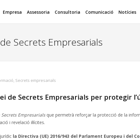
Empresa
Assessoria
Consultoria
Comunicació
Notícies
i de Secrets Empresarials
ormació
,
Secrets empresarials
ei de Secrets Empresarials per protegir l’
e Secrets Empresarials
que permetrà reforçar la protecció de la info
ó i revelació il·lícites.
jurídic
la Directiva (UE) 2016/943 del Parlament Europeu i del Co