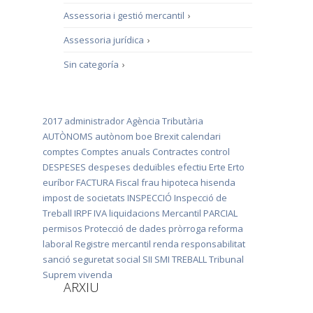
Assessoria i gestió mercantil
›
Assessoria jurídica
›
Sin categoría
›
2017
administrador
Agència Tributària
AUTÒNOMS
autònom
boe
Brexit
calendari
comptes
Comptes anuals
Contractes
control
DESPESES
despeses deduïbles
efectiu
Erte
Erto
euríbor
FACTURA
Fiscal
frau
hipoteca
hisenda
impost de societats
INSPECCIÓ
Inspecció de
Treball
IRPF
IVA
liquidacions
Mercantil
PARCIAL
permisos
Protecció de dades
pròrroga
reforma
laboral
Registre mercantil
renda
responsabilitat
sanció
seguretat social
SII
SMI
TREBALL
Tribunal
Suprem
vivenda
ARXIU