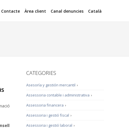
Contacte
Àrea client
Canal denuncies
Català
CATEGORIES
Asesoría y gestión mercantil
›
ús
Assessoria contable i administrativa
›
Assessoria financera
›
rmació
Assessoria i gestió fiscal
›
nsell
Assessoria i gestió laboral
›